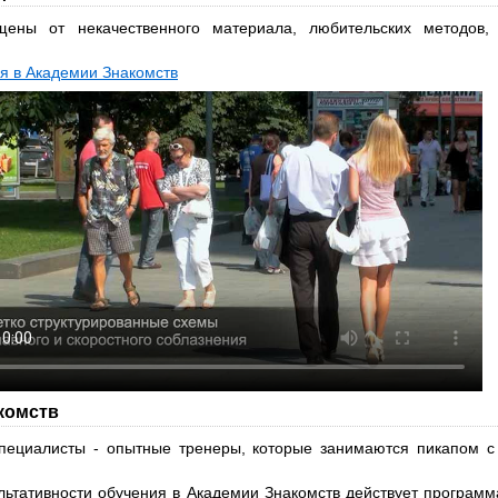
ены от некачественного материала, любительских методов,
я в Академии Знакомств
комств
специалисты - опытные тренеры, которые занимаются пикапом с
льтативности обучения в Академии Знакомств действует програм