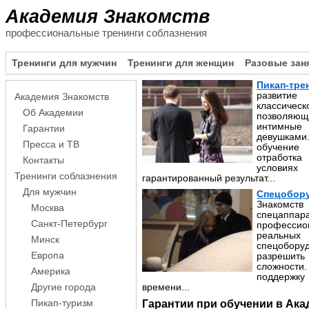
Академия Знакомств
профессиональные тренинги соблазнения
Тренинги для мужчин
Тренинги для женщин
Разовые зан
Пикап-тре
развитие
Академия Знакомств
классичес
Об Академии
позволяю
интимные
Гарантии
девушка
Пресса и ТВ
обучение
отработк
Контакты
услови
Тренинги соблазнения
гарантированный результат...
Для мужчин
Спецобор
Знакомств
Москва
спецаппа
Санкт-Петербург
професси
реальных
Минск
спецобор
Европа
разрешить
сложност
Америка
поддержк
Другие города
времени...
Пикап-туризм
Гарантии при обучении в Ак