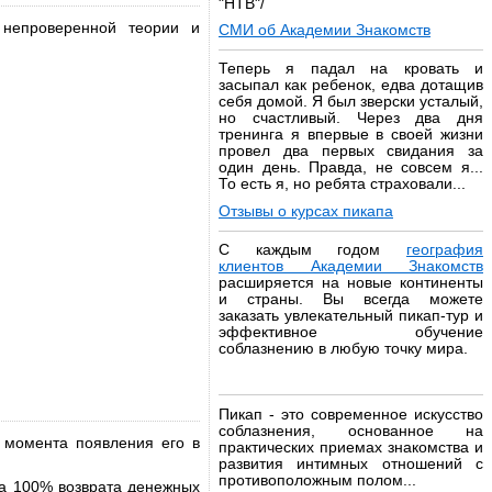
"НТВ"/
 непроверенной теории и
СМИ об Академии Знакомств
Теперь я падал на кровать и
засыпал как ребенок, едва дотащив
себя домой. Я был зверски усталый,
но счастливый. Через два дня
тренинга я впервые в своей жизни
провел два первых свидания за
один день. Правда, не совсем я...
То есть я, но ребята страховали...
Отзывы о курсах пикапа
С каждым годом
география
клиентов Академии Знакомств
расширяется на новые континенты
и страны. Вы всегда можете
заказать увлекательный пикап-тур и
эффективное обучение
соблазнению в любую точку мира.
Пикап - это современное искусство
соблазнения, основанное на
 момента появления его в
практических приемах знакомства и
развития интимных отношений с
противоположным полом...
ма 100% возврата денежных