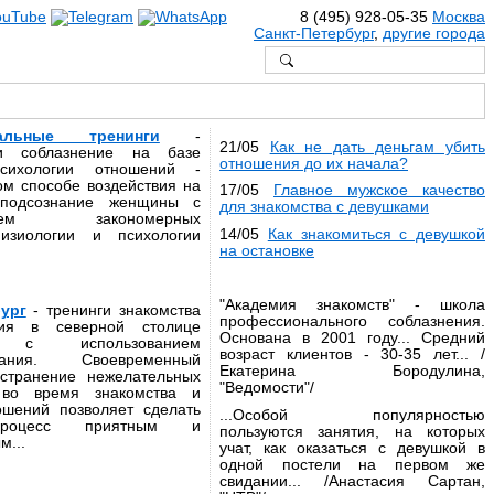
8 (495) 928-05-35
Москва
Санкт-Петербург
,
другие города
нальные тренинги
-
21/05
Как не дать деньгам убить
 и соблазнение на базе
отношения до их начала?
психологии отношений -
ом способе воздействия на
17/05
Главное мужское качество
 подсознание женщины с
для знакомства с девушками
анием закономерных
14/05
Как знакомиться с девушкой
изиологии и психологии
на остановке
"Академия знакомств" - школа
ург
- тренинги знакомства
профессионального соблазнения.
ния в северной столице
Основана в 2001 году... Средний
я с использованием
возраст клиентов - 30-35 лет... /
ования. Своевременный
Екатерина Бородулина,
странение нежелательных
"Ведомости"/
 во время знакомства и
ошений позволяет сделать
...Особой популярностью
процесс приятным и
пользуются занятия, на которых
м...
учат, как оказаться с девушкой в
одной постели на первом же
свидании... /Анастасия Сартан,