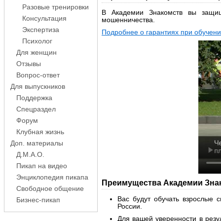
Разовые тренировки
В Академии Знакомств вы защищ
Консультация
мошенничества.
Экспертиза
Подробнее о гарантиях при обучени
Психолог
Для женщин
Отзывы
Вопрос-ответ
Для выпускников
Поддержка
Спецраздел
Форум
Клубная жизнь
Доп. материалы
Д.М.А.О.
Пикап на видео
Энциклопедия пикапа
Преимущества Академии Зна
Свободное общение
Вас будут обучать взрослые 
Бизнес-пикап
России.
Для вашей уверенности в резу