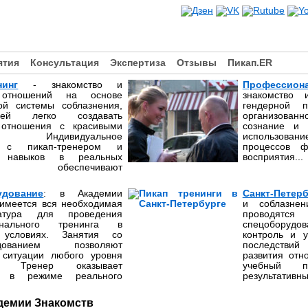
ятия
Консультация
Экспертиза
Отзывы
Пикап.ER
нинг
- знакомство и
Профессио
 отношений на основе
знакомство
кой системы соблазнения,
гендерной 
щей легко создавать
организованн
 отношения с красивыми
сознание и
ми. Индивидуальное
использов
 с пикап-тренером и
процессов ф
а навыков в реальных
восприятия...
ях обеспечивают
удование
: в Академии
Санкт-Петерб
 имеется вся необходимая
и соблазне
ратура для проведения
проводятс
онального тренинга в
спецоборуд
 условиях. Занятия со
контроль и у
удованием позволяют
последствий
 ситуации любого уровня
развития отн
и. Тренер оказывает
учебный 
у в режиме реального
результативны
адемии Знакомств