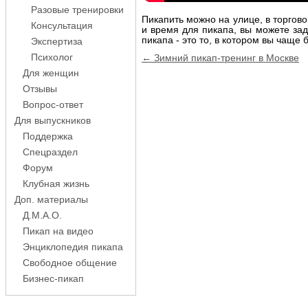
Разовые тренировки
Пикапить можно на улице, в торгово
Консультация
и время для пикапа, вы можете зад
пикапа - это то, в котором вы чаще 
Экспертиза
Навигация
Психолог
← Зимний пикап-тренинг в Москве
по
Для женщин
записям
Отзывы
Вопрос-ответ
Для выпускников
Поддержка
Спецраздел
Форум
Клубная жизнь
Доп. материалы
Д.М.А.О.
Пикап на видео
Энциклопедия пикапа
Свободное общение
Бизнес-пикап