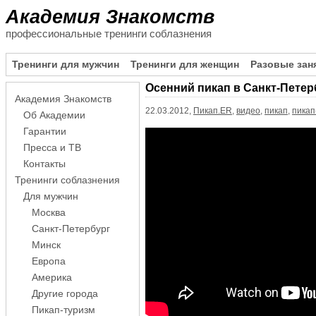
Академия Знакомств
профессиональные тренинги соблазнения
Тренинги для мужчин
Тренинги для женщин
Разовые зан
Осенний пикап в Санкт-Петер
Академия Знакомств
22.03.2012,
Пикап.ER
,
видео
,
пикап
,
пикап
Об Академии
Гарантии
Пресса и ТВ
Контакты
Тренинги соблазнения
Для мужчин
Москва
Санкт-Петербург
Минск
Европа
Америка
Другие города
Пикап-туризм