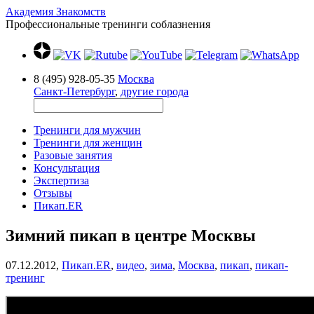
Академия Знакомств
Профессиональные тренинги соблазнения
8 (495) 928-05-35
Москва
Санкт-Петербург
,
другие города
Тренинги для мужчин
Тренинги для женщин
Разовые занятия
Консультация
Экспертиза
Отзывы
Пикап.ER
Зимний пикап в центре Москвы
07.12.2012,
Пикап.ER
,
видео
,
зима
,
Москва
,
пикап
,
пикап-
тренинг