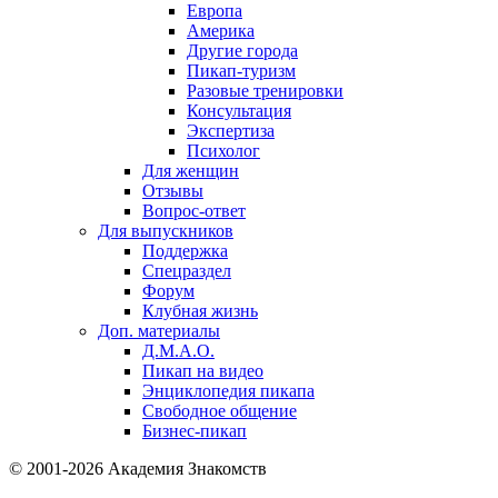
Европа
Америка
Другие города
Пикап-туризм
Разовые тренировки
Консультация
Экспертиза
Психолог
Для женщин
Отзывы
Вопрос-ответ
Для выпускников
Поддержка
Спецраздел
Форум
Клубная жизнь
Доп. материалы
Д.М.А.О.
Пикап на видео
Энциклопедия пикапа
Свободное общение
Бизнес-пикап
© 2001-2026 Академия Знакомств