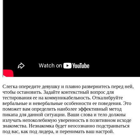
Слегка опередите девушку и плавно развернитесь перед ней,
чтобы остановить. Задайте контекстный вопрос для
тестирования ее на коммуникабельность. Откалибруйте
вербальные и невербальные особенности ее поведения. Это
поможет вам определить наиболее эффективный метод
пикапа для данной ситуации. Ваши слова и тело должны
излучать непоколебимую уверенность в позитивном исходе
знакомства. Незнакомка будет неосознанно подстраиваться
под вас, как под лидера, и перенимать ваш настрой.