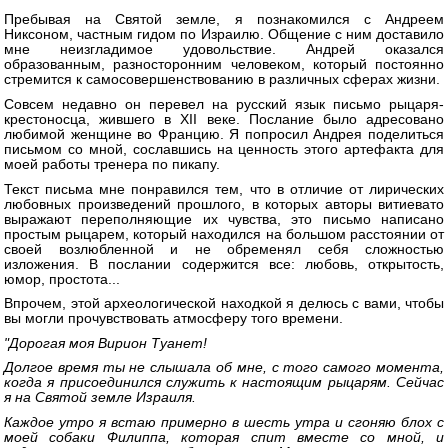
Пребывая на Святой земле, я познакомился с Андреем
Никсоном, частным гидом по Израилю. Общение с ним доставило
мне неизгладимое удовольствие. Андрей оказался
образованным, разносторонним человеком, который постоянно
стремится к самосовершенствованию в различных сферах жизни.
Совсем недавно он перевел на русский язык письмо рыцаря-
крестоносца, жившего в ХII веке. Послание было адресовано
любимой женщине во Францию. Я попросил Андрея поделиться
письмом со мной, сославшись на ценность этого артефакта для
моей работы тренера по пикапу.
Текст письма мне понравился тем, что в отличие от лирических
любовных произведений прошлого, в которых авторы витиевато
выражают переполняющие их чувства, это письмо написано
простым рыцарем, который находился на большом расстоянии от
своей возлюбленной и не обременял себя сложностью
изложения. В послании содержится все: любовь, открытость,
юмор, простота...
Впрочем, этой археологической находкой я делюсь с вами, чтобы
вы могли прочувствовать атмосферу того времени.
"Дорогая моя Вирион Туанет!
Долгое время ты не слышала об мне, с того самого момента,
когда я присоединился служить к настоящим рыцарям. Сейчас
я на Святой земле Израиля.
Каждое утро я встаю примерно в шесть утра и сгоняю блох с
моей собаки Филиппа, которая спит вместе со мной, и