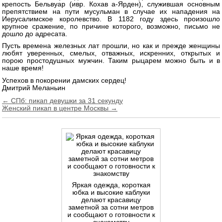
крепость Бельвуар (ивр. Кохав а-Ярден), служившая основным
препятствием на пути мусульман в случае их нападения на
Иерусалимское королевство. В 1182 году здесь произошло
крупное сражение, по причине которого, возможно, письмо не
дошло до адресата.
Пусть времена железных лат прошли, но как и прежде женщины
любят уверенных, смелых, отважных, искренних, открытых и
порою простодушных мужчин. Таким рыцарем можно быть и в
наше время!
Успехов в покорении дамских сердец!
Дмитрий Меланьин
Навигация
← СПб: пикап девушки за 31 секунду
Женский пикап в центре Москвы →
по
записям
Яркая одежда, короткая
юбка и высокие каблуки
делают красавицу
заметной за сотни метров
и сообщают о готовности к