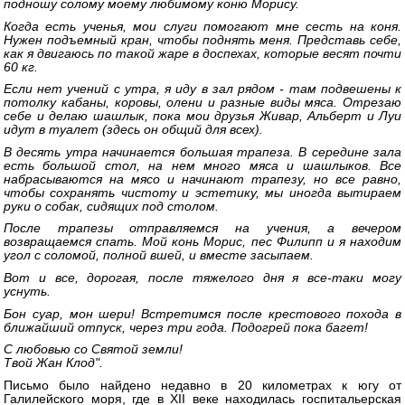
подношу солому моему любимому коню Морису.
Когда есть ученья, мои слуги помогают мне сесть на коня.
Нужен подъемный кран, чтобы поднять меня. Представь себе,
как я двигаюсь по такой жаре в доспехах, которые весят почти
60 кг.
Если нет учений с утра, я иду в зал рядом - там подвешены к
потолку кабаны, коровы, олени и разные виды мяса. Отрезаю
себе и делаю шашлык, пока мои друзья Живар, Альберт и Луи
идут в туалет (здесь он общий для всех).
В десять утра начинается большая трапеза. В середине зала
есть большой стол, на нем много мяса и шашлыков. Все
набрасываются на мясо и начинают трапезу, но все равно,
чтобы сохранять чистоту и эстетику, мы иногда вытираем
руки о собак, сидящих под столом.
После трапезы отправляемся на учения, а вечером
возвращаемся спать. Мой конь Морис, пес Филипп и я находим
угол с соломой, полной вшей, и вместе засыпаем.
Вот и все, дорогая, после тяжелого дня я все-таки могу
уснуть.
Бон суар, мон шери! Встретимся после крестового похода в
ближайший отпуск, через три года. Подогрей пока багет!
С любовью со Святой земли!
Твой Жан Клод".
Письмо было найдено недавно в 20 километрах к югу от
Галилейского моря, где в XII веке находилась госпитальерская