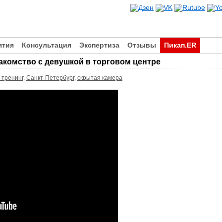
ятия
Консультация
Экспертиза
Отзывы
Пикап.ER
накомство с девушкой в торговом центре
-тренинг
,
Санкт-Петербург
,
скрытая камера