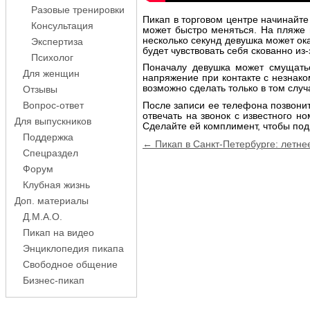
Разовые тренировки
Пикап в торговом центре начинайте 
Консультация
может быстро меняться. На пляже 
несколько секунд девушка может ока
Экспертиза
будет чувствовать себя скованно и
Психолог
Поначалу девушка может смущать
Для женщин
напряжение при контакте с незнако
возможно сделать только в том случ
Отзывы
После записи ее телефона позвонит
Вопрос-ответ
отвечать на звонок с известного н
Для выпускников
Сделайте ей комплимент, чтобы под
Поддержка
Навигация
← Пикап в Санкт-Петербурге: летне
Спецраздел
по
записям
Форум
Клубная жизнь
Доп. материалы
Д.М.А.О.
Пикап на видео
Энциклопедия пикапа
Свободное общение
Бизнес-пикап