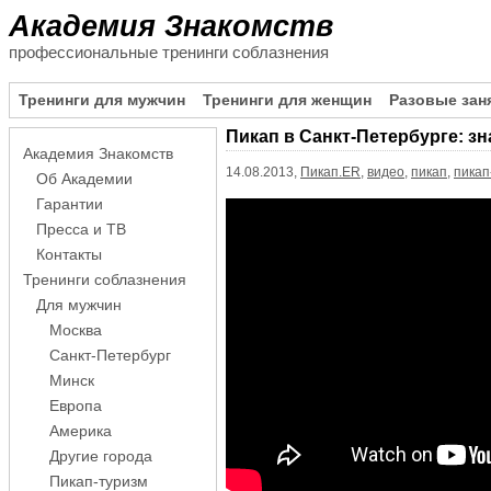
Академия Знакомств
профессиональные тренинги соблазнения
Тренинги для мужчин
Тренинги для женщин
Разовые зан
Пикап в Санкт-Петербурге: з
Академия Знакомств
14.08.2013,
Пикап.ER
,
видео
,
пикап
,
пикап
Об Академии
Гарантии
Пресса и ТВ
Контакты
Тренинги соблазнения
Для мужчин
Москва
Санкт-Петербург
Минск
Европа
Америка
Другие города
Пикап-туризм