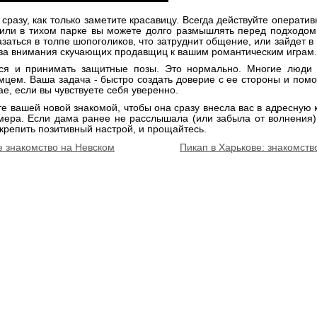
сразу, как только заметите красавицу. Всегда действуйте оператив
или в тихом парке вы можете долго размышлять перед подходом 
заться в толпе шопоголиков, что затруднит общение, или зайдет в 
з-за внимания скучающих продавщиц к вашим романтическим играм.
ся и принимать защитные позы. Это нормально. Многие люди 
мцем. Ваша задача - быстро создать доверие с ее стороны и помо
ае, если вы чувствуете себя уверенно.
е вашей новой знакомой, чтобы она сразу внесла вас в адресную 
омера. Если дама ранее не расслышала (или забыла от волнения)
крепить позитивный настрой, и прощайтесь.
е знакомство на Невском
Пикап в Харькове: знакомст