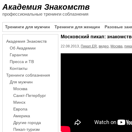
Академия Знакомств
профессиональные тренинги соблазнения
Тренинги для мужчин
Тренинги для женщин
Разовые зан
Московский пикап: знакомство
Академия Знакомств
22.08.2013,
Пикап.ER
,
видео
,
Москва
,
пик
Об Академии
Гарантии
Пресса и ТВ
Контакты
Тренинги соблазнения
Для мужчин
Москва
Санкт-Петербург
Минск
Европа
Америка
Другие города
Пикап-туризм