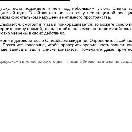
вушку, если подойдете к ней под небольшим углом. Слегка в
дите ей путь. Такой контакт не вызовет у нее защитной реакц
резком фронтальном нарушении интимного пространства.
улыбается, смотрит в глаза и прихорашивается, то можете смело п
Держите спину прямой, твердо стойте на земле, не переминайтесь с
лютно уверены в своих действиях.
мени и договоритесь о ближайшем свидании. Определитесь сейчас
 Позвоните красавице, чтобы проверить правильность записи н
учше записать вас в списке контактов. Пожелайте даме приятн
 девушками в конце рабочего дня
Пикап в Киеве: назначение свид