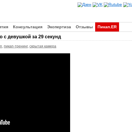
ятия
Консультация
Экспертиза
Отзывы
Пикап.ER
 с девушкой за 29 секунд
ап
,
пикап-тренинг
,
скрытая камера