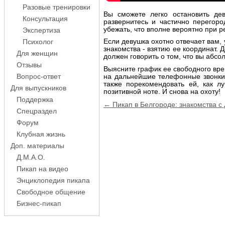
Разовые тренировки
Вы сможете легко остановить де
Консультация
развернитесь и частично перегоро
убежать, что вполне вероятно при 
Экспертиза
Если девушка охотно отвечает вам, 
Психолог
знакомства - взятию ее координат. 
Для женщин
должен говорить о том, что вы абсо
Отзывы
Выясните график ее свободного вре
на дальнейшие телефонные звонки.
Вопрос-ответ
также порекомендовать ей, как л
Для выпускников
позитивной ноте. И снова на охоту!
Поддержка
Навигация
← Пикап в Белгороде: знакомства с
Спецраздел
по
записям
Форум
Клубная жизнь
Доп. материалы
Д.М.А.О.
Пикап на видео
Энциклопедия пикапа
Свободное общение
Бизнес-пикап