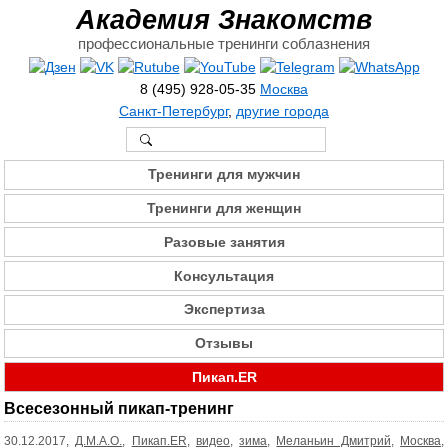
Академия Знакомств
профессиональные тренинги соблазнения
8 (495) 928-05-35
Москва
Санкт-Петербург
,
другие города
Тренинги для мужчин
Тренинги для женщин
Разовые занятия
Консультация
Экспертиза
Отзывы
Пикап.ER
Всесезонный пикап-тренинг
30.12.2017,
Д.М.А.О.
,
Пикап.ER
,
видео
,
зима
,
Меланьин Дмитрий
,
Москва
,