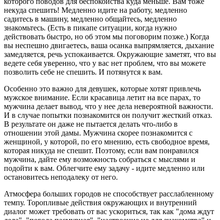
которого поводов для беспокойства куда меньше. Вам тоже
некуда спешить! Медленно идите на работу, медленно
садитесь в машину, медленно общайтесь, медленно
знакомьтесь. (Есть в пикапе ситуации, когда нужно
действовать быстро, но об этом мы поговорим позже.) Когда
вы неспешно двигаетесь, ваша осанка выпрямляется, дыхание
замедляется, речь успокаивается. Окружающие заметят, что вы
ведете себя уверенно, что у вас нет проблем, что вы можете
позволить себе не спешить. И потянутся к вам.
Особенно это важно для девушек, которые хотят привлечь
мужское внимание. Если красавица летит на все парах, то
мужчина делает вывод, что у нее дела невероятной важности.
И в случае попытки познакомится он получит жесткий отказ.
В результате он даже не пытается делать что-либо в
отношении этой дамы. Мужчина скорее познакомится с
женщиной, у которой, по его мнению, есть свободное время,
которая никуда не спешит. Поэтому, если вам понравился
мужчина, дайте ему возможность собраться с мыслями и
подойти к вам. Облегчите ему задачу - идите медленно или
остановитесь неподалеку от него.
Атмосфера больших городов не способствует расслабленному
темпу. Торопливые действия окружающих и внутренний
диалог может требовать от вас ускориться, так как "дома ждут