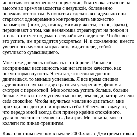
испытывают внутреннее напряжение, боятся оказаться не на
высоте во время знакомства с девушкой, болезненно
переживают отказы. В попытках сделать все идеально они
стараются одновременно контролировать множество
параметров (походку, осанку, мимику, жесты, голос, фразы),
переживают о том, как незнакомка отреагирует на подход и
что на этот счет подумают случайные свидетели. Чтобы все
это успеть, им приходится ускоряться. И, к сожалению, вместо
уверенного мужчины красавица видит перед собой
суетливого сумасшедшего.
Мне тоже довелось побывать в этой роли. Раньше я
воспринимал неспешность как негативное качество, как
некую тормознутость. Я считал, что если медленно
двигаешься, то меньше успеваешь. Я все время спешил:
аудиокниги слушал с двухкратным ускорением, фильмы
смотрел с перемоткой. Мне хотелось успеть больше, больше,
больше. Но в итоге я успевал меньше, чем люди, которые вели
себя спокойно. Чтобы научиться медленно двигаться, мне
приходилось дисциплинировать себя. Облегчало задачу то,
что передо мной всегда был пример крайне спокойного,
уравновешенного человека - Дмитрия Меланьина, моего
коллеги по пикап-тренингам.
Как-то летним вечером в начале 2000-х мы с Дмитрием стояли