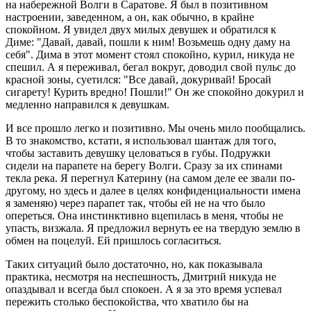
на набережной Волги в Саратове. Я был в позитивном
настроении, заведенном, а он, как обычно, в крайне
спокойном. Я увидел двух милых девушек и обратился к
Диме: "Давай, давай, пошли к ним! Возьмешь одну даму на
себя". Дима в этот момент стоял спокойно, курил, никуда не
спешил. А я переживал, бегал вокруг, доводил свой пульс до
красной зоны, суетился: "Все давай, докуривай! Бросай
сигарету! Курить вредно! Пошли!" Он же спокойно докурил и
медленно направился к девушкам.
И все прошло легко и позитивно. Мы очень мило пообщались.
В то знакомство, кстати, я использовал шантаж для того,
чтобы заставить девушку целоваться в губы. Подружки
сидели на парапете на берегу Волги. Сразу за их спинами
текла река. Я перегнул Катерину (на самом деле ее звали по-
другому, но здесь и далее в целях конфиденциальности имена
я заменяю) через парапет так, чтобы ей не на что было
опереться. Она инстинктивно вцепилась в меня, чтобы не
упасть, визжала. Я предложил вернуть ее на твердую землю в
обмен на поцелуй. Ей пришлось согласиться.
Таких ситуаций было достаточно, но, как показывала
практика, несмотря на неспешность, Дмитрий никуда не
опаздывал и всегда был спокоен. А я за это время успевал
пережить столько беспокойства, что хватило бы на