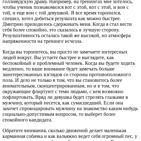
голливудскую драму. Например, на тренингах мне хотелось,
чтобы ученик познакомился вот с этой, вот с этой, и вон с
той, и еще вон с той девушкой. Я все время торопился,
спешил, хотел добиться результата как можно быстрее.
Дмитрию приходилось сдерживать меня. Когда я стал вести
себя более спокойно, это сказалось в лучшую сторону.
Результативность осталась такой же высокой, но атмосфера
напряженности на тренинге исчезла.
Когда вы торопитесь, вы просто не замечаете интересных
людей вокруг. Вы устаете быстрее и выглядите, как
беспокойный и проблемный человек. Когда вы будете ходить
медленно, то ваше внимание будет замечать больше
заинтересованных взглядов со стороны противоположного
пола. И дело не только в том, что вы становитесь более
внимательным, сконцентрированным, но и в том, что
окружающие флиртуют с теми людьми, с кем возможно
пофлиртовать. Вряд ли девушка будет стрелять глазками в
мужчину, который несется, как сумасшедший. Если она
захочет спровоцировать мужчину на знакомство каким нибудь
социально-допустимым вопросом, то выберет более
спокойного кандидата.
Обратите внимания, сколько движений делает маленькая
карманная собачка и как вальяжно ведет себя огромный пес, у