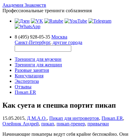
Академия Знакомств
Профессиональные тренинги соблазнения
8 (495) 928-05-35
Москва
Санкт-Петербург
,
другие города
Тренинги для мужчин
Тренинги для женщин
Разовые занятия
Консультация
Экспертиза
Отзывы
Пикап.ER
Как суета и спешка портит пикап
15.05.2015,
Д.М.А.О.
,
Пикап для интровертов
,
Пикап.ER
,
Олейник Андрей
,
пикап
,
пикап-тренер
,
привычки
Начинающие пикаперы ведут себя крайне беспокойно. Они