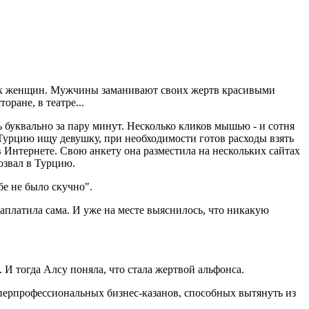
атых женщин. Мужчины заманивают своих жертв красивыми
ране, в театре...
 буквально за пару минут. Несколько кликов мышью - и сотня
в Турцию ищу девушку, при необходимости готов расходы взять
 Интернете. Свою анкету она разместила на нескольких сайтах
озвал в Турцию.
ебе не было скучно".
аплатила сама. И уже на месте выяснилось, что никакую
 И тогда Алсу поняла, что стала жертвой альфонса.
перпрофессиональных бизнес-казанов, способных вытянуть из