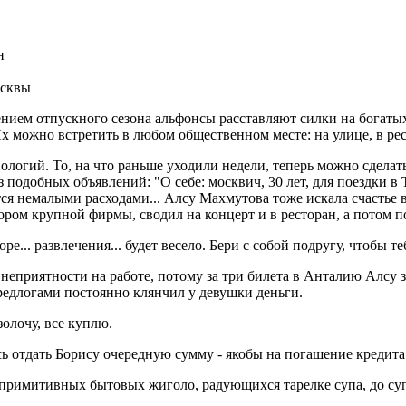
н
осквы
плением отпускного сезона альфонсы расставляют силки на бог
можно встретить в любом общественном месте: на улице, в ресто
логий. То, на что раньше уходили недели, теперь можно сделать
з подобных объявлений: "О себе: москвич, 30 лет, для поездки 
ся немалыми расходами... Алсу Махмутова тоже искала счастье в
ором крупной фирмы, сводил на концерт и в ресторан, а потом п
оре... развлечения... будет весело. Бери с собой подругу, чтобы т
неприятности на работе, потому за три билета в Анталию Алсу з
редлогами постоянно клянчил у девушки деньги.
олочу, все куплю.
ь отдать Борису очередную сумму - якобы на погашение кредита.
 примитивных бытовых жиголо, радующихся тарелке супа, до су