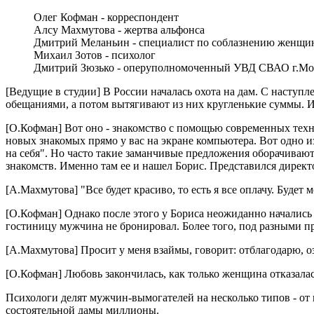
Олег Кофман - корреспондент
Алсу Махмутова - жертва альфонса
Дмитрий Меланьин - специалист по соблазнению женщи
Михаил Зотов - психолог
Дмитрий Зюзько - оперуполномоченный УВД СВАО г.М
[Ведущие в студии] В России началась охота на дам. С насту
обещаниями, а потом вытягивают из них кругленькие суммы. Их 
[О.Кофман] Вот оно - знакомство с помощью современных техно
новых знакомых прямо у вас на экране компьютера. Вот одно и
на себя". Но часто такие заманчивые предложения оборачивают
знакомств. Именно там ее и нашел Борис. Представился директ
[А.Махмутова] "Все будет красиво, то есть я все оплачу. Будет м
[О.Кофман] Однако после этого у Бориса неожиданно начались 
гостиницу мужчина не бронировал. Более того, под разными п
[А.Махмутова] Просит у меня взаймы, говорит: отблагодарю, оз
[О.Кофман] Любовь закончилась, как только женщина отказалас
Психологи делят мужчин-вымогателей на несколько типов - от
состоятельной дамы миллионы.