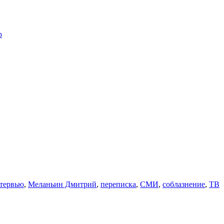
тервью
,
Меланьин Дмитрий
,
переписка
,
СМИ
,
соблазнение
,
ТВ