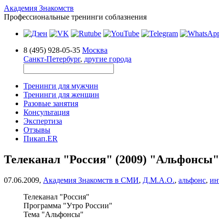
Академия Знакомств
Профессиональные тренинги соблазнения
8 (495) 928-05-35
Москва
Санкт-Петербург
,
другие города
Тренинги для мужчин
Тренинги для женщин
Разовые занятия
Консультация
Экспертиза
Отзывы
Пикап.ER
Телеканал "Россия" (2009) "Альфонсы"
07.06.2009,
Академия Знакомств в СМИ
,
Д.М.А.О.
,
альфонс
,
ин
Телеканал "Россия"
Программа "Утро России"
Тема "Альфонсы"