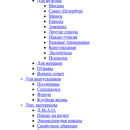
Для мужчин
Москва
Санкт-Петербург
Минск
Европа
Америка
Другие города
Пикап-туризм
Разовые тренировки
Консультация
Экспертиза
Психолог
Для женщин
Отзывы
Вопрос-ответ
Для выпускников
Поддержка
Спецраздел
Форум
Клубная жизнь
Доп. материалы
Д.М.А.О.
Пикап на видео
Энциклопедия пикапа
Свободное общение