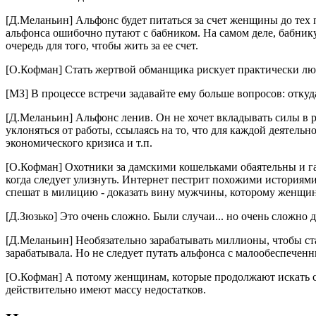
[Д.Меланьин] Альфонс будет питаться за счет женщины до тех п
альфонса ошибочно путают с бабником. На самом деле, бабник
очередь для того, чтобы жить за ее счет.
[О.Кофман] Стать жертвой обманщика рискует практически люб
[МЗ] В процессе встречи задавайте ему больше вопросов: откуда
[Д.Меланьин] Альфонс ленив. Он не хочет вкладывать силы в 
уклоняться от работы, ссылаясь на то, что для каждой деятель
экономического кризиса и т.п.
[О.Кофман] Охотники за дамскими кошельками обаятельны и гал
когда следует улизнуть. Интернет пестрит похожими историями
спешат в милицию - доказать вину мужчины, которому женщин
[Д.Зюзько] Это очень сложно. Были случаи... но очень сложно 
[Д.Меланьин] Необязательно зарабатывать миллионы, чтобы ста
зарабатывала. Но не следует путать альфонса с малообеспече
[О.Кофман] А потому женщинам, которые продолжают искать с
действительно имеют массу недостатков.