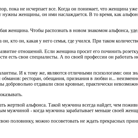
ор, пока не исчерпает все. Когда он понимает, что женщина уже н
у нужны женщины, он ими наслаждается. В то время, как альфон
ая женщина. Чтобы распознать в новом знакомом альфонса, уде
 он, кто он, какая у него семья, где учился. При таком количес
развитие отношений. Если женщина просит его починить розетку 
ности есть свои специалисты. А по своей профессии он работать 
антны. И к тому же, являются отличными психологами: они знают
 обманов: ресторан, обещания, признания в любви и... неизмен
ы добровольно отдавали свои кровные, практически невозможн
доказывать.
ть жертвой альфонса. Такой мужчина всегда найдет, чем поживи
нным мужчиной - когда мужчина зарабатывает меньше своей женщи
вою половинку, можно посоветовать не ждать прекрасных принц