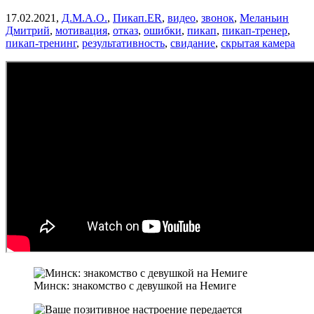
17.02.2021,
Д.М.А.О.
,
Пикап.ER
,
видео
,
звонок
,
Меланьин
Дмитрий
,
мотивация
,
отказ
,
ошибки
,
пикап
,
пикап-тренер
,
пикап-тренинг
,
результативность
,
свидание
,
скрытая камера
Минск: знакомство с девушкой на Немиге