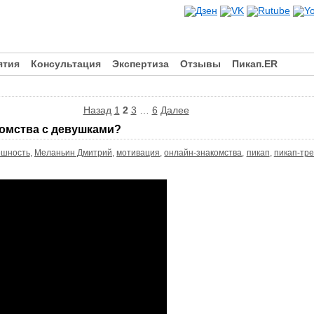
ятия
Консультация
Экспертиза
Отзывы
Пикап.ER
Назад
1
2
3
…
6
Далее
комства с девушками?
ешность
,
Меланьин Дмитрий
,
мотивация
,
онлайн-знакомства
,
пикап
,
пикап-тр