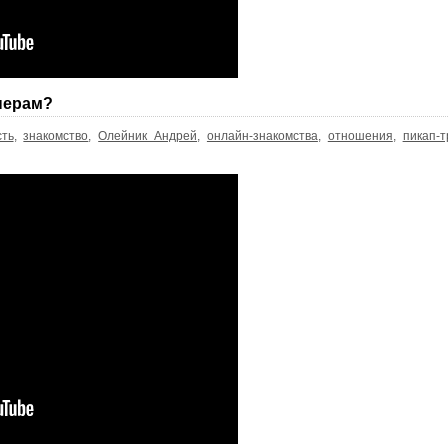
перам?
ть
,
знакомство
,
Олейник Андрей
,
онлайн-знакомства
,
отношения
,
пикап-