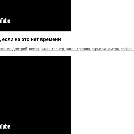
 если на это нет времени
ланьин Дмитрий
,
пикап
,
пикап-тренер
,
пикап-тренинг
,
скрытая камера
,
соблаз