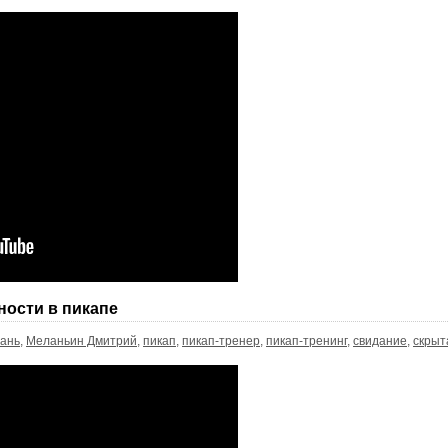
ности в пикапе
ань
,
Меланьин Дмитрий
,
пикап
,
пикап-тренер
,
пикап-тренинг
,
свидание
,
скрыт