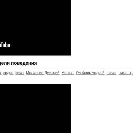
дели поведения
а
,
видео
,
зима
,
Меланьин Дмитрий
,
Москва
,
Олейник Андрей
,
пикап
,
пикап-т