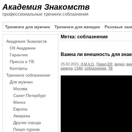
Академия Знакомств
профессиональные тренинги соблазнения
Тренинги для мужчин
Тренинги для женщин
Разовые зан
Метка:
соблазнение
Академия Знакомств
Пагинация
Об Академии
записей
Важна ли внешность для зна
Гарантии
Пресса и ТВ
25.02.2021,
Д.М.А.О.
,
Пикап.ER
,
видео
,
вн
камера
,
СМИ
,
соблазнение
,
ТВ
Контакты
Тренинги соблазнения
Для мужчин
Москва
Санкт-Петербург
Минск
Европа
Америка
Другие города
Пикап-туризм