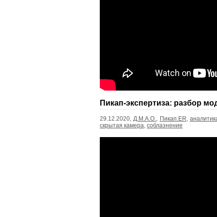
Пикап-экспертиза: разбор мо
29.12.2020,
Д.М.А.О.
,
Пикап.ER
,
аналитик
скрытая камера
,
соблазнение