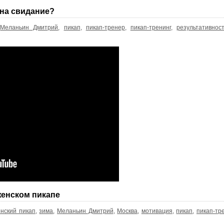
 на свидание?
,
Меланьин Дмитрий
,
пикап
,
пикап-тренер
,
пикап-тренинг
,
результативнос
женском пикапе
нский пикап
,
зима
,
Меланьин Дмитрий
,
Москва
,
мотивация
,
пикап
,
пикап-тр