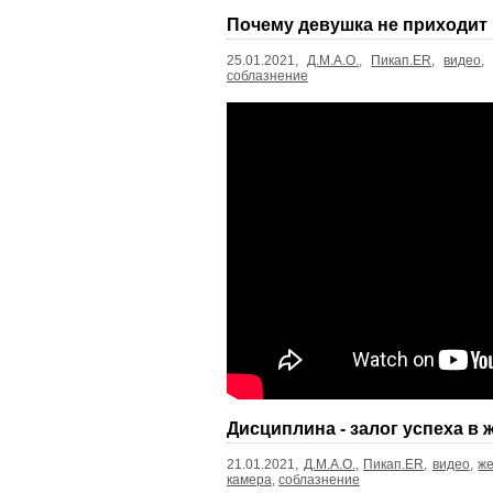
Почему девушка не приходит
25.01.2021,
Д.М.А.О.
,
Пикап.ER
,
видео
соблазнение
Дисциплина - залог успеха в 
21.01.2021,
Д.М.А.О.
,
Пикап.ER
,
видео
,
же
камера
,
соблазнение