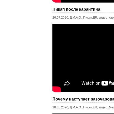
Пикап после карантина
26.07.2020,
Д.М.А.О.
,
Пикап.ER
,
видео
,
кар
Почему наступает разочарова
28.05.2020,
Д.М.А.О.
,
Пикап.ER
,
видео
,
Ме