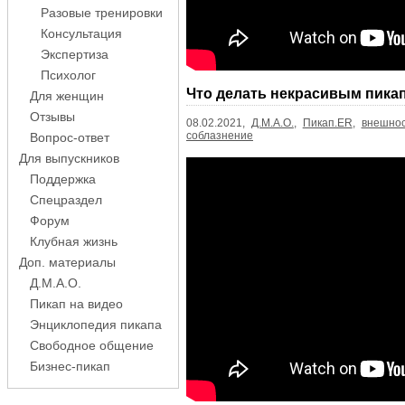
Разовые тренировки
Консультация
Экспертиза
Психолог
Что делать некрасивым пика
Для женщин
Отзывы
08.02.2021,
Д.М.А.О.
,
Пикап.ER
,
внешнос
соблазнение
Вопрос-ответ
Для выпускников
Поддержка
Спецраздел
Форум
Клубная жизнь
Доп. материалы
Д.М.А.О.
Пикап на видео
Энциклопедия пикапа
Свободное общение
Бизнес-пикап