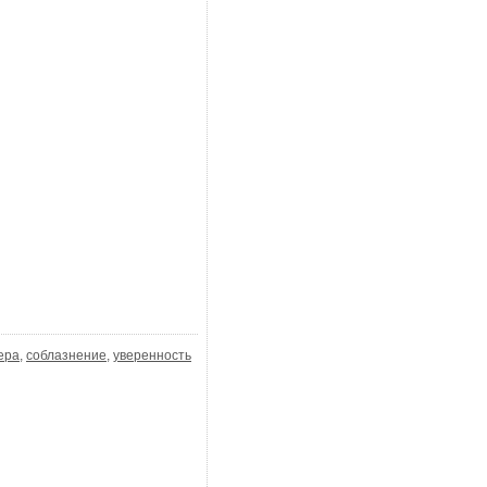
ера
,
соблазнение
,
уверенность