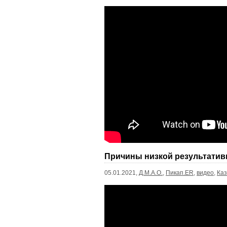
Причины низкой результатив
05.01.2021,
Д.М.А.О.
,
Пикап.ER
,
видео
,
Каз