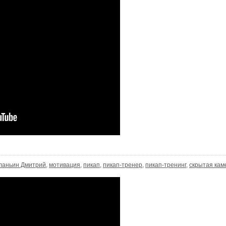
ланьин Дмитрий
,
мотивация
,
пикап
,
пикап-тренер
,
пикап-тренинг
,
скрытая кам