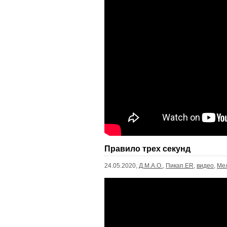
Правило трех секунд
24.05.2020,
Д.М.А.О.
,
Пикап.ER
,
видео
,
Ме