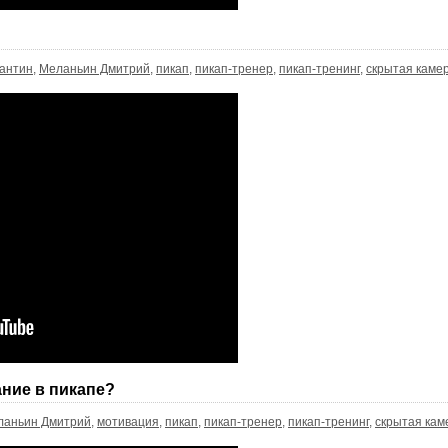
антин
,
Меланьин Дмитрий
,
пикап
,
пикап-тренер
,
пикап-тренинг
,
скрытая каме
ние в пикапе?
ланьин Дмитрий
,
мотивация
,
пикап
,
пикап-тренер
,
пикап-тренинг
,
скрытая кам