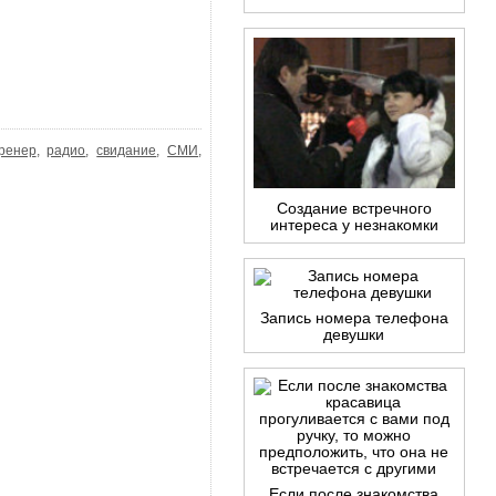
тренер
,
радио
,
свидание
,
СМИ
,
Создание встречного
интереса у незнакомки
Запись номера телефона
девушки
Если после знакомства