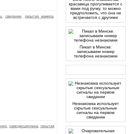
красавица прогуливается с
вами под ручку, то можно
предположить, что она не
ть
,
свидание
,
скрытая камера
,
встречается с другими
Пикап в Минске:
записываем номер
телефона незнакомки
Незнакомка использует
скрытые сексуальные
сигналы на первом
свидании
енер
,
самодисциплина
,
скрытая