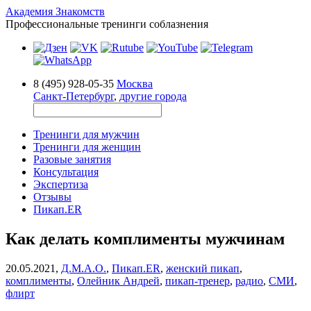
Академия Знакомств
Профессиональные тренинги соблазнения
8 (495) 928-05-35
Москва
Санкт-Петербург
,
другие города
Тренинги для мужчин
Тренинги для женщин
Разовые занятия
Консультация
Экспертиза
Отзывы
Пикап.ER
Как делать комплименты мужчинам
20.05.2021,
Д.М.А.О.
,
Пикап.ER
,
женский пикап
,
комплименты
,
Олейник Андрей
,
пикап-тренер
,
радио
,
СМИ
,
флирт