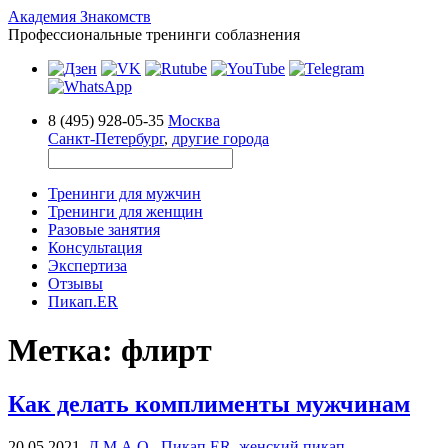
Академия Знакомств
Профессиональные тренинги соблазнения
8 (495) 928-05-35
Москва
Санкт-Петербург
,
другие города
Тренинги для мужчин
Тренинги для женщин
Разовые занятия
Консультация
Экспертиза
Отзывы
Пикап.ER
Метка:
флирт
Как делать комплименты мужчинам
20.05.2021,
Д.М.А.О.
,
Пикап.ER
,
женский пикап
,