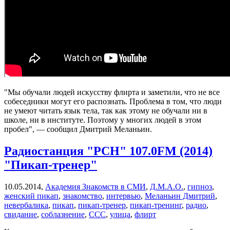
"Мы обучали людей искусству флирта и заметили, что не все
собеседники могут его распознать. Проблема в том, что люди
не умеют читать язык тела, так как этому не обучали ни в
школе, ни в институте. Поэтому у многих людей в этом
пробел", — сообщил Дмитрий Меланьин.
Радиостанция "РСН" 107.0FM (2014)
"Пикап-тренер"
10.05.2014,
Академия Знакомств в СМИ
,
Д.М.А.О.
,
гипноз
,
женский пикап
,
знакомство
,
интервью
,
Меланьин Дмитрий
,
невербалика
,
пикап
,
пикап-тренер
,
пикап-тренинг
,
радио
,
свидание
,
соблазнение
,
ССС
,
улица
,
флирт