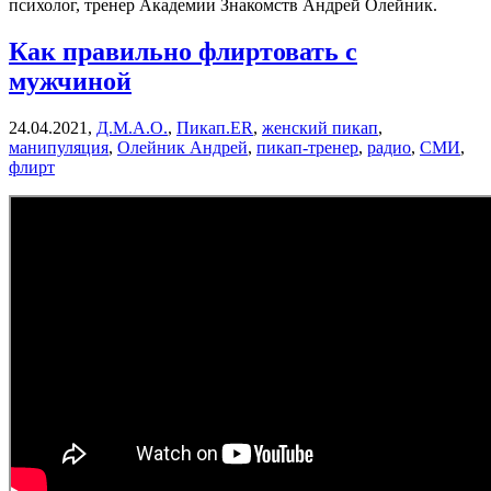
психолог, тренер Академии Знакомств Андрей Олейник.
Как правильно флиртовать с
мужчиной
24.04.2021,
Д.М.А.О.
,
Пикап.ER
,
женский пикап
,
манипуляция
,
Олейник Андрей
,
пикап-тренер
,
радио
,
СМИ
,
флирт