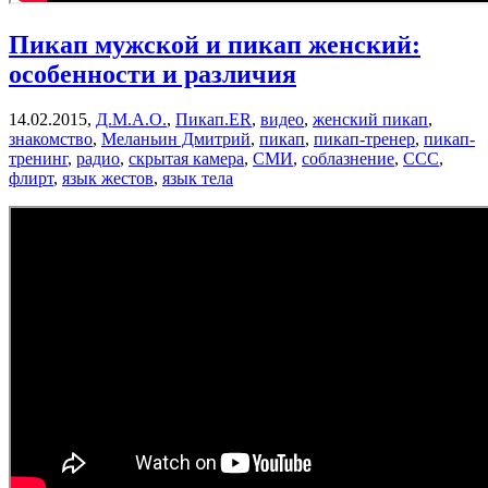
Пикап мужской и пикап женский:
особенности и различия
14.02.2015,
Д.М.А.О.
,
Пикап.ER
,
видео
,
женский пикап
,
знакомство
,
Меланьин Дмитрий
,
пикап
,
пикап-тренер
,
пикап-
тренинг
,
радио
,
скрытая камера
,
СМИ
,
соблазнение
,
ССС
,
флирт
,
язык жестов
,
язык тела