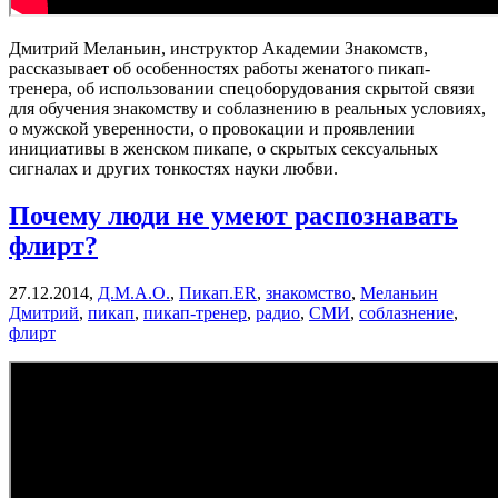
Дмитрий Меланьин, инструктор Академии Знакомств,
рассказывает об особенностях работы женатого пикап-
тренера, об использовании спецоборудования скрытой связи
для обучения знакомству и соблазнению в реальных условиях,
о мужской уверенности, о провокации и проявлении
инициативы в женском пикапе, о скрытых сексуальных
сигналах и других тонкостях науки любви.
Почему люди не умеют распознавать
флирт?
27.12.2014,
Д.М.А.О.
,
Пикап.ER
,
знакомство
,
Меланьин
Дмитрий
,
пикап
,
пикап-тренер
,
радио
,
СМИ
,
соблазнение
,
флирт