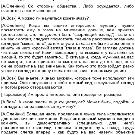
[А.Олейник] Со стороны общества... Либо осуждается, либо
считается легкомысленным.
[А.Вовк] А можно ли научиться кокетничать?
[А.Олейник] Когда вы видите интересного мужчину, нужно
посмотреть ему в глаза на мгновение дольше, чем принято
(естественно, это не должен быть "сверлящий взгляд"). Если он
на вас смотрит, следует посмотреть сначала расфокусированным
взглядом "сквозь него", затем опустить глаза якобы из стеснения и
кинуть на него короткий взгляд "глаза в глаза". Во взгляде должна
читаться симпатия! Если незнакомец не вызывает у вас сильных
эмоций, то это будет заметно... В ситуации, когда мужчина на вас
не смотрит, стоит пристально смотреть на него до тех пор, пока
он не обратит на вас внимание. Как только это произойдет, резко
уведите взгляд в сторону (желательно вниз - в знак смущения).
[А.Вовк] Вы знаете, я знаю мужчин, которые тоже используют эти
приемы. Они напускают на себя томный вид, сексуальный взгляд
и потом резко отворачиваются.
[Парфюмер] Им просто интересно, они проверяют реакцию.
[А.Вовк] А какие жесты еще существуют? Может быть, подойти и
погладить понравившегося мужчину?
[А.Олейник] Большая часть проявления языка тела используется
для привлечения внимания. Когда интересный мужчина входит в
комнату, вы демонстративно (специально для него)
распрямляете осаночку, плечики отводите чуть назад, грудь
подаете слегка вперед - как будто на вас навели объектив