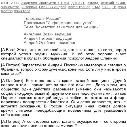
03.01.2009,
Академия Знакомств в СМИ
,
Д.М.А.О.
,
взгляд
,
женский пикап
,
знакомство
,
интервью
,
Олейник Андрей
,
пикап-тренер
,
СМИ
,
ССС
,
ТВ
,
язык
жестов
,
язык тела
Телеканал "Россия"
Программа "Информационное утро"
Тема "Кокетство: язык тела для женщин"
Ангелина Вовк - ведущая
Андрей Петров - ведущий
Андрей Олейник - психолог
[А.Вовк] Жаль, что многие забыли, что кокетство - та сила, перед
которой устоит редкий мужчина. И об этом хорошо знает
специалист в области обольщения психолог Андрей Олейник.
[А.Петров] Здравствуйте Андрей. Поскольку мы говорим сегодня о
Франции, вопрос о француженках, конечно. Есть ли у них в крови
кокетство?
[А.Олейник] Кокетство есть в крови каждой женщины. Другой
вопрос в том - применяет ли она его или нет... Дело в том, что
общество одни действия разрешает (именно они называются
социально-допустимыми), другие считает недопустимыми. Так как
Париж является столицей моды и любви, то кокетство и флирт
парижанок поощряется обществом. Они легко делают то, что не
встретит осуждения. В России ситуация иная: флирт долгое
время считался неподобающим поведением для уважающей
себя женщины.
[А.Петров] А со стороны кого, кстати, осуждается - со стороны
женщин других или со стороны мужчин?