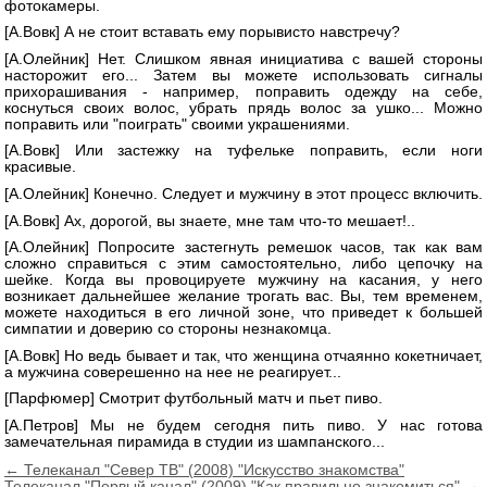
фотокамеры.
[А.Вовк] А не стоит вставать ему порывисто навстречу?
[А.Олейник] Нет. Слишком явная инициатива с вашей стороны
насторожит его... Затем вы можете использовать сигналы
прихорашивания - например, поправить одежду на себе,
коснуться своих волос, убрать прядь волос за ушко... Можно
поправить или "поиграть" своими украшениями.
[А.Вовк] Или застежку на туфельке поправить, если ноги
красивые.
[А.Олейник] Конечно. Следует и мужчину в этот процесс включить.
[А.Вовк] Ах, дорогой, вы знаете, мне там что-то мешает!..
[А.Олейник] Попросите застегнуть ремешок часов, так как вам
сложно справиться с этим самостоятельно, либо цепочку на
шейке. Когда вы провоцируете мужчину на касания, у него
возникает дальнейшее желание трогать вас. Вы, тем временем,
можете находиться в его личной зоне, что приведет к большей
симпатии и доверию со стороны незнакомца.
[А.Вовк] Но ведь бывает и так, что женщина отчаянно кокетничает,
а мужчина соверешенно на нее не реагирует...
[Парфюмер] Смотрит футбольный матч и пьет пиво.
[А.Петров] Мы не будем сегодня пить пиво. У нас готова
замечательная пирамида в студии из шампанского...
Навигация
← Телеканал "Север ТВ" (2008) "Искусство знакомства"
Телеканал "Первый канал" (2009) "Как правильно знакомиться" →