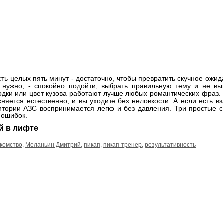
ть целых пять минут - достаточно, чтобы превратить скучное ожида
о нужно, - спокойно подойти, выбрать правильную тему и не в
одки или цвет кузова работают лучше любых романтических фраз.
няется естественно, и вы уходите без неловкости. А если есть в
тории АЗС воспринимается легко и без давления. Три простые 
 ошибок.
й в лифте
комство
,
Меланьин Дмитрий
,
пикап
,
пикап-тренер
,
результативность