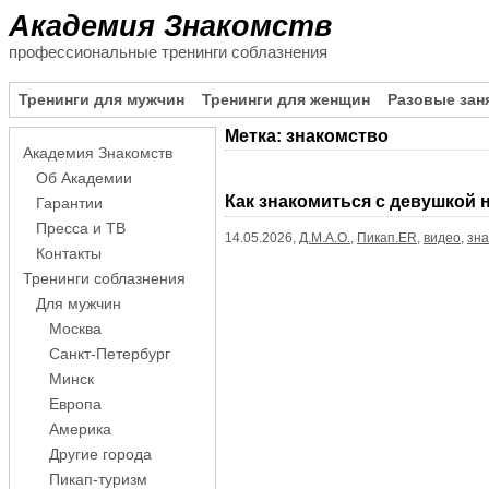
Академия Знакомств
профессиональные тренинги соблазнения
Тренинги для мужчин
Тренинги для женщин
Разовые зан
Метка:
знакомство
Академия Знакомств
Пагинация
Об Академии
записей
Как знакомиться с девушкой 
Гарантии
Пресса и ТВ
14.05.2026,
Д.М.А.О.
,
Пикап.ER
,
видео
,
зна
Контакты
Тренинги соблазнения
Для мужчин
Москва
Санкт-Петербург
Минск
Европа
Америка
Другие города
Пикап-туризм