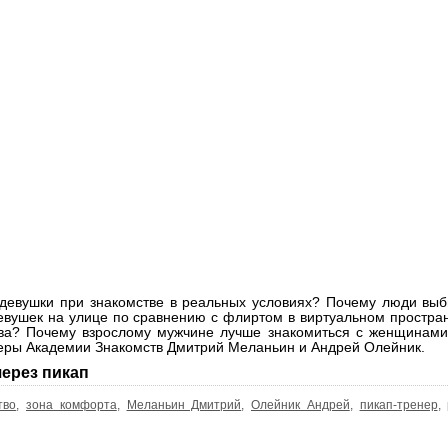
 девушки при знакомстве в реальных условиях? Почему люди вы
девушек на улице по сравнению с флиртом в виртуальном простра
тва? Почему взрослому мужчине лучше знакомиться с женщинами
неры Академии Знакомств Дмитрий Меланьин и Андрей Олейник.
ерез пикап
тво
,
зона комфорта
,
Меланьин Дмитрий
,
Олейник Андрей
,
пикап-тренер
,