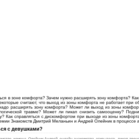
ься в зоне комфорта? Зачем нужно расширять зону комфорта? Как
которые считают, что выход из зоны комфорта не работает при о
надо расширять зону комфорта? Может ли выход из зоны комфор
ологической травме? Может ли пикап снизить самооценку? Подн
у? Как справляться с дискомфортом при выходе из зоны комфорта
емии Знакомств Дмитрий Меланьин и Андрей Олейник в процессе а
ся с девушками?