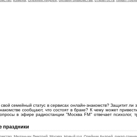
омство
,
измена
,
Олейник Андрей
,
онлайн-знакомства
,
открытость
,
пикап-трен
 свой семейный статус в сервисах онлайн-знакомств? Защитит ли 
накомстве сообщают, что состоят в браке? К чему может привест
вопросы в эфире радиостанции "Москва FM" отвечает психолог, 
е праздники
омство
,
Меланьин Дмитрий
,
Москва
,
Новый год
,
Олейник Андрей
,
пикап-трене