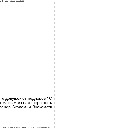
ер
,
радио
,
СМИ
это девушек от подлецов? С
и максимальная открытость
тренер Академии Знакомств
р
,
праздники
,
результативность