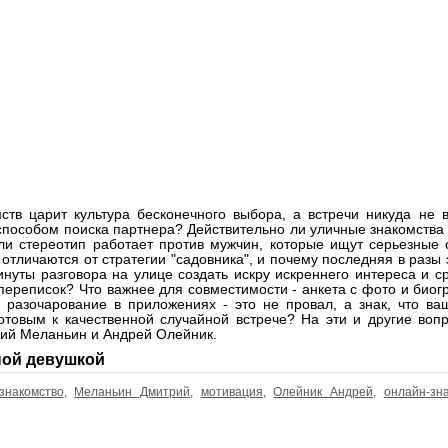
тв царит культура бесконечного выбора, а встречи никуда не в
особом поиска партнера? Действительно ли уличные знакомства -
ли стереотип работает против мужчин, которые ищут серьезные
" отличаются от стратегии "садовника", и почему последняя в раз
инуты разговора на улице создать искру искреннего интереса и с
переписок? Что важнее для совместимости - анкета с фото и био
 разочарование в приложениях - это не провал, а знак, что ва
готовым к качественной случайной встрече? На эти и другие воп
ий Меланьин и Андрей Олейник.
ой девушкой
знакомство
,
Меланьин Дмитрий
,
мотивация
,
Олейник Андрей
,
онлайн-зн