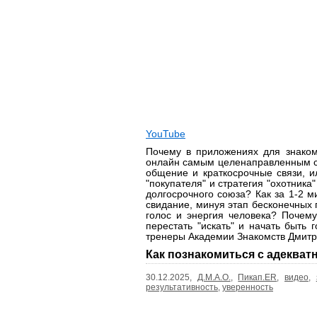
YouTube
Почему в приложениях для знакомс
онлайн самым целенаправленным сп
общение и краткосрочные связи, и
"покупателя" и стратегия "охотника
долгосрочного союза? Как за 1-2 м
свидание, минуя этап бесконечных 
голос и энергия человека? Почему
перестать "искать" и начать быть 
тренеры Академии Знакомств Дмитр
Как познакомиться с адекватн
30.12.2025,
Д.М.А.О.
,
Пикап.ER
,
видео
,
результативность
,
уверенность