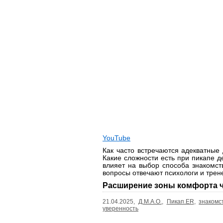
YouTube
Как часто встречаются адекватные
Какие сложности есть при пикапе 
влияет на выбор способа знакомс
вопросы отвечают психологи и тре
Расширение зоны комфорта ч
21.04.2025,
Д.М.А.О.
,
Пикап.ER
,
знакомс
уверенность