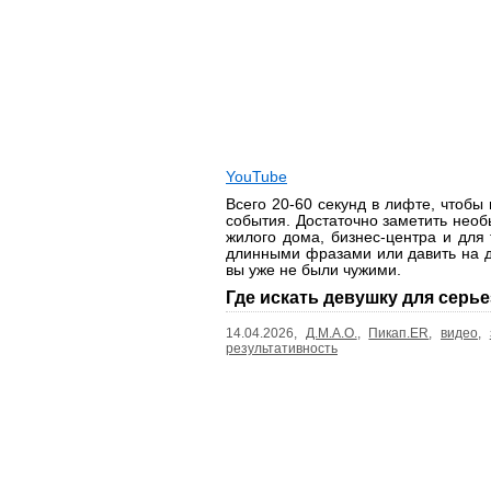
YouTube
Всего 20-60 секунд в лифте, чтобы
события. Достаточно заметить необ
жилого дома, бизнес-центра и для 
длинными фразами или давить на де
вы уже не были чужими.
Где искать девушку для серь
14.04.2026,
Д.М.А.О.
,
Пикап.ER
,
видео
,
результативность