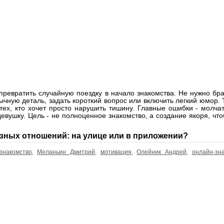
 превратить случайную поездку в начало знакомства. Не нужно б
ычную деталь, задать короткий вопрос или включить легкий юмор.
тех, кто хочет просто нарушить тишину. Главные ошибки - молча
вушку. Цель - не полноценное знакомство, а создание якоря, чт
езных отношений: на улице или в приложении?
знакомство
,
Меланьин Дмитрий
,
мотивация
,
Олейник Андрей
,
онлайн-зн