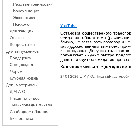
Разовые тренировки
Консультация
Экспертиза
Психолог
YouTube
Для женщин
Остановка общественного транспор
ожидания, общая тема (расписание
Отзывы
близко, не затягивать разговор и 
Вопрос-ответ
как художественный вымысел, прямо
из стендапа). Девушка включается
Для выпускников
подъезжает - нужно быстро предл
Поддержка
давите, и скучное ожидание преврат
Спецраздел
Как знакомиться с девушкой 
Форум
27.04.2026,
Д.М.А.О.
,
Пикап.ER
,
автомоби
Клубная жизнь
Доп. материалы
Д.М.А.О.
Пикап на видео
Энциклопедия пикапа
Свободное общение
Бизнес-пикап