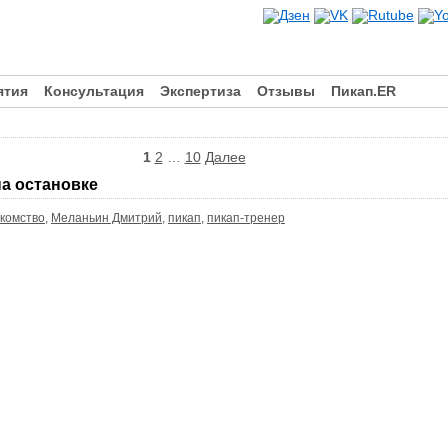
ятия
Консультация
Экспертиза
Отзывы
Пикап.ER
1
2
…
10
Далее
на остановке
комство
,
Меланьин Дмитрий
,
пикап
,
пикап-тренер