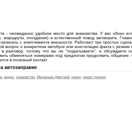
та - неожиданно удобное место для знакомства. У вас обоих ест
, маршруты, опоздания) и естественный повод заговорить. Главн
не начинать с комплимента внешности. Работают три простых сцен
й вопрос о конкретном автобусе или констатация факта с резким
 в разговор, потому что вы не "подкатываете", а обсуждаете с
ожить обменяться номерами под предлогом продолжить общение.
ится в полезный контакт.
на автозаправке
ль
,
видео
,
знакомство
,
Меланьин Дмитрий
,
пикап
,
пикап-тренер