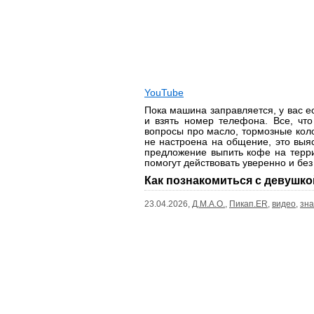
YouTube
Пока машина заправляется, у вас ес
и взять номер телефона. Все, чт
вопросы про масло, тормозные кол
не настроена на общение, это выяс
предложение выпить кофе на терри
помогут действовать уверенно и без
Как познакомиться с девушко
23.04.2026,
Д.М.А.О.
,
Пикап.ER
,
видео
,
зна