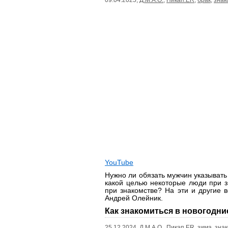
09.04.2025,
Д.М.А.О.
,
Пикап.ER
,
брак
,
знак
YouTube
Нужно ли обязать мужчин указывать
какой целью некоторые люди при з
при знакомстве? На эти и другие 
Андрей Олейник.
Как знакомиться в новогодни
25.12.2024,
Д.М.А.О.
,
Пикап.ER
,
зима
,
знак