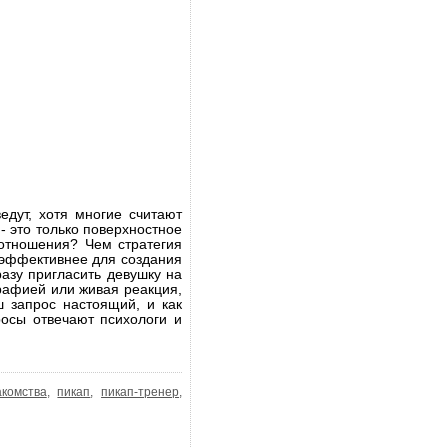
едут, хотя многие считают
 это только поверхностное
 отношения? Чем стратегия
ы эффективнее для создания
разу пригласить девушку на
графией или живая реакция,
ш запрос настоящий, и как
росы отвечают психологи и
акомства
,
пикап
,
пикап-тренер
,