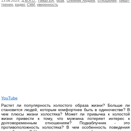
13.08.2025,
Д.М.А.О.
,
Пикап.ER
,
брак
,
Олейник Андрей
,
отношения
,
пикап-
тренер
,
радио
,
СМИ
,
уверенность
YouTube
Растет ли популярность холостого образа жизни? Больше ли
становится людей, которым комфортнее быть в одиночестве? В
чем плюсы жизни холостяка? Может ли привычка к холостой
жизни привести к тому, что мужчина потеряет интерес к
долговоременным отношениям? Подкаблучник - это
противоположность холостяка? В чем особенность поведения