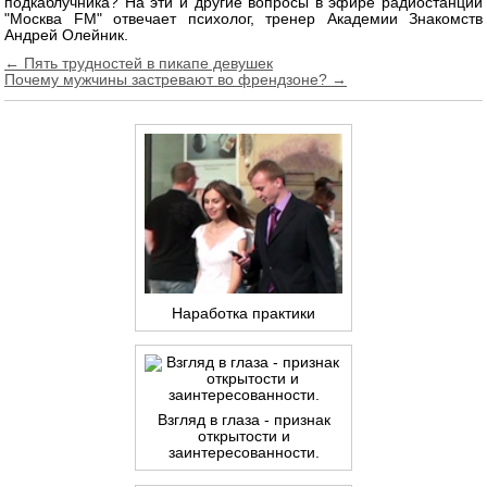
подкаблучника? На эти и другие вопросы в эфире радиостанции
"Москва FM" отвечает психолог, тренер Академии Знакомств
Андрей Олейник.
Навигация
← Пять трудностей в пикапе девушек
Почему мужчины застревают во френдзоне? →
по
записям
Наработка практики
Взгляд в глаза - признак
открытости и
заинтересованности.