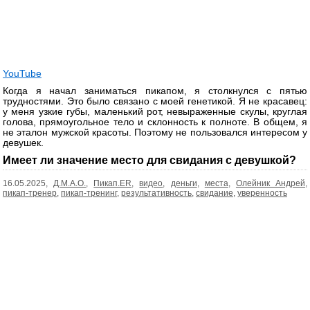
YouTube
Когда я начал заниматься пикапом, я столкнулся с пятью
трудностями. Это было связано с моей генетикой. Я не красавец:
у меня узкие губы, маленький рот, невыраженные скулы, круглая
голова, прямоугольное тело и склонность к полноте. В общем, я
не эталон мужской красоты. Поэтому не пользовался интересом у
девушек.
Имеет ли значение место для свидания с девушкой?
16.05.2025,
Д.М.А.О.
,
Пикап.ER
,
видео
,
деньги
,
места
,
Олейник Андрей
,
пикап-тренер
,
пикап-тренинг
,
результативность
,
свидание
,
уверенность