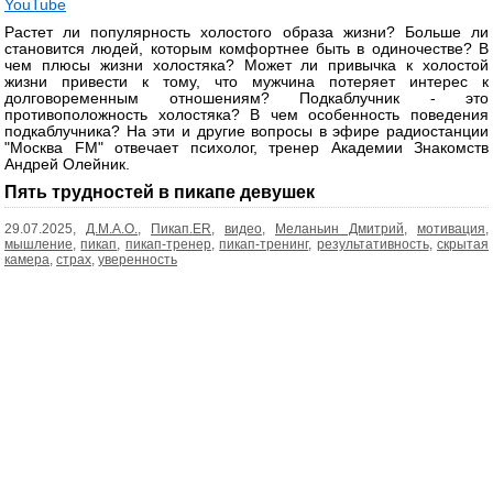
YouTube
Растет ли популярность холостого образа жизни? Больше ли
становится людей, которым комфортнее быть в одиночестве? В
чем плюсы жизни холостяка? Может ли привычка к холостой
жизни привести к тому, что мужчина потеряет интерес к
долговоременным отношениям? Подкаблучник - это
противоположность холостяка? В чем особенность поведения
подкаблучника? На эти и другие вопросы в эфире радиостанции
"Москва FM" отвечает психолог, тренер Академии Знакомств
Андрей Олейник.
Пять трудностей в пикапе девушек
29.07.2025,
Д.М.А.О.
,
Пикап.ER
,
видео
,
Меланьин Дмитрий
,
мотивация
,
мышление
,
пикап
,
пикап-тренер
,
пикап-тренинг
,
результативность
,
скрытая
камера
,
страх
,
уверенность