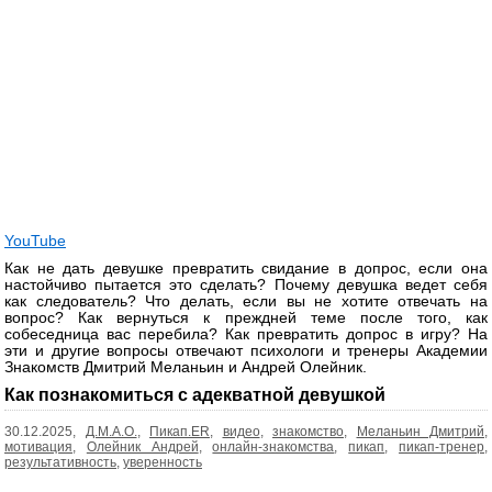
YouTube
Как не дать девушке превратить свидание в допрос, если она
настойчиво пытается это сделать? Почему девушка ведет себя
как следователь? Что делать, если вы не хотите отвечать на
вопрос? Как вернуться к преждней теме после того, как
собеседница вас перебила? Как превратить допрос в игру? На
эти и другие вопросы отвечают психологи и тренеры Академии
Знакомств Дмитрий Меланьин и Андрей Олейник.
Как познакомиться с адекватной девушкой
30.12.2025,
Д.М.А.О.
,
Пикап.ER
,
видео
,
знакомство
,
Меланьин Дмитрий
,
мотивация
,
Олейник Андрей
,
онлайн-знакомства
,
пикап
,
пикап-тренер
,
результативность
,
уверенность