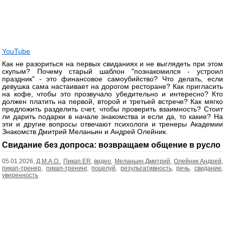
YouTube
Как не разориться на первых свиданиях и не выглядеть при этом
скупым? Почему старый шаблон "познакомился - устроил
праздник" - это финансовое самоубийство? Что делать, если
девушка сама настаивает на дорогом ресторане? Как пригласить
на кофе, чтобы это прозвучало убедительно и интересно? Кто
должен платить на первой, второй и третьей встрече? Как мягко
предложить разделить счет, чтобы проверить взаимность? Стоит
ли дарить подарки в начале знакомства и если да, то какие? На
эти и другие вопросы отвечают психологи и тренеры Академии
Знакомств Дмитрий Меланьин и Андрей Олейник.
Свидание без допроса: возвращаем общение в русло
05.01.2026,
Д.М.А.О.
,
Пикап.ER
,
видео
,
Меланьин Дмитрий
,
Олейник Андрей
,
пикап-тренер
,
пикап-тренинг
,
поцелуй
,
результативность
,
речь
,
свидание
,
уверенность