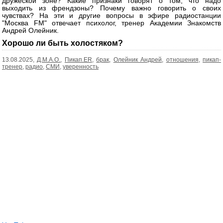
дружеской зоне? Какие признаки говорят о том, что надо
выходить из френдзоны? Почему важно говорить о своих
чувствах? На эти и другие вопросы в эфире радиостанции
"Москва FM" отвечает психолог, тренер Академии Знакомств
Андрей Олейник.
Хорошо ли быть холостяком?
13.08.2025,
Д.М.А.О.
,
Пикап.ER
,
брак
,
Олейник Андрей
,
отношения
,
пикап-
тренер
,
радио
,
СМИ
,
уверенность