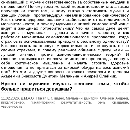
снимающий с мужчин ответственность за собственные неудачи в
отношениях? Почему тема женской меркантильности стала таким
популярным контентом, и кому выгодно сталкивать мужчин и
женщин лбами, пропагандируя идеализированное одиночество?
Как отличить здоровое желание стабильности от патологической
меркантильности, и почему мужчины с низкой самооценкой чаще
видят в женщинах потребительниц? Что на самом деле ценят
женщины в мужчинах — деньги или личные качества, и как
работают механизмы самоисполняющегося пророчества, когда
страх быть использованным приводит к реальному одиночеству?
Как распознать настоящую меркантильность и не спутать ее со
своими страхами, и почему реальное общение с девушками —
лучший антидот против женоненавистнических теорий? И
главное: как вырваться из ловушки интернет-пропаганды, вернуть
себе критическое мышление и начать строить здоровые
отношения, а не прятаться за ширмой обиды на весь женский
пол? На эти и другие вопросы отвечают психологи и тренеры
Академии Знакомств Дмитрий Меланьин и Андрей Олейник.
Нужно ли мужчине изучать женские темы, чтобы
больше нравиться девушкам?
11.02.2026,
Д.М.А.О.
,
Пикап.ER
,
видео
,
Меланьин Дмитрий
,
Олейник Андрей
,
пикап-тренер
,
пикап-тренинг
,
результативность
,
речь
,
свидание
,
уверенность