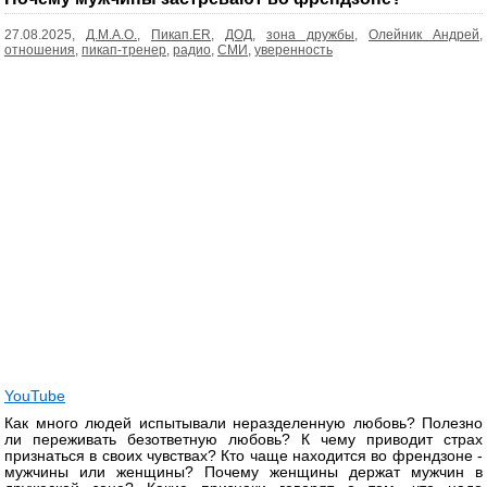
27.08.2025,
Д.М.А.О.
,
Пикап.ER
,
ДОД
,
зона дружбы
,
Олейник Андрей
,
отношения
,
пикап-тренер
,
радио
,
СМИ
,
уверенность
YouTube
Как много людей испытывали неразделенную любовь? Полезно
ли переживать безответную любовь? К чему приводит страх
признаться в своих чувствах? Кто чаще находится во френдзоне -
мужчины или женщины? Почему женщины держат мужчин в