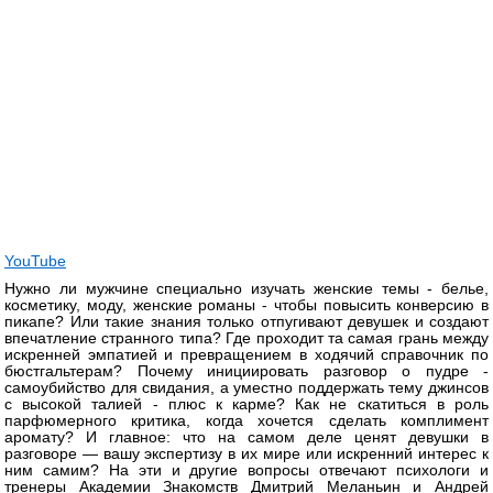
YouTube
Нужно ли мужчине специально изучать женские темы - белье,
косметику, моду, женские романы - чтобы повысить конверсию в
пикапе? Или такие знания только отпугивают девушек и создают
впечатление странного типа? Где проходит та самая грань между
искренней эмпатией и превращением в ходячий справочник по
бюстгальтерам? Почему инициировать разговор о пудре -
самоубийство для свидания, а уместно поддержать тему джинсов
с высокой талией - плюс к карме? Как не скатиться в роль
парфюмерного критика, когда хочется сделать комплимент
аромату? И главное: что на самом деле ценят девушки в
разговоре — вашу экспертизу в их мире или искренний интерес к
ним самим? На эти и другие вопросы отвечают психологи и
тренеры Академии Знакомств Дмитрий Меланьин и Андрей