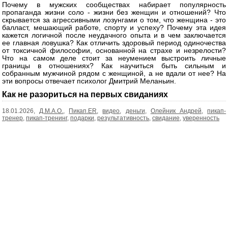
Почему в мужских сообществах набирает популярность
пропаганда жизни соло - жизни без женщин и отношений? Что
скрывается за агрессивными лозунгами о том, что женщина - это
балласт, мешающий работе, спорту и успеху? Почему эта идея
кажется логичной после неудачного опыта и в чем заключается
ее главная ловушка? Как отличить здоровый период одиночества
от токсичной философии, основанной на страхе и незрелости?
Что на самом деле стоит за неумением выстроить личные
границы в отношениях? Как научиться быть сильным и
собранным мужчиной рядом с женщиной, а не вдали от нее? На
эти вопросы отвечает психолог Дмитрий Меланьин.
Как не разориться на первых свиданиях
18.01.2026,
Д.М.А.О.
,
Пикап.ER
,
видео
,
деньги
,
Олейник Андрей
,
пикап-
тренер
,
пикап-тренинг
,
подарки
,
результативность
,
свидание
,
уверенность