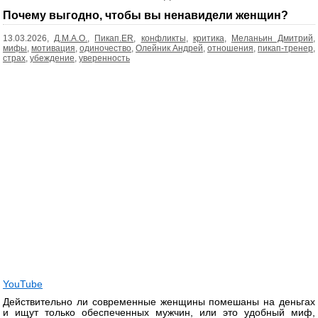
записей
Почему выгодно, чтобы вы ненавидели женщин?
13.03.2026,
Д.М.А.О.
,
Пикап.ER
,
конфликты
,
критика
,
Меланьин Дмитрий
,
мифы
,
мотивация
,
одиночество
,
Олейник Андрей
,
отношения
,
пикап-тренер
,
страх
,
убеждение
,
уверенность
YouTube
Действительно ли современные женщины помешаны на деньгах
и ищут только обеспеченных мужчин, или это удобный миф,