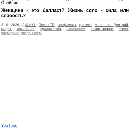
Олейник.
Женщина - это балласт? Жизнь соло - сила или
слабость?
31.01.2026,
Д.М.А.О.
,
Пикап.ER
,
конфликты
,
критика
,
Меланьин Дмитрий
,
мифы
,
мотивация
,
одиночество
,
отношения
,
пикап-тренер
,
страх
,
убеждение
,
уверенность
YouTube