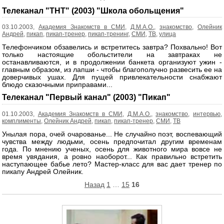
записей
Телеканал "ТНТ" (2003) "Школа обольщения"
03.10.2003,
Академия Знакомств в СМИ
,
Д.М.А.О.
,
знакомство
,
Олейник
Андрей
,
пикап
,
пикап-тренер
,
пикап-тренинг
,
СМИ
,
ТВ
,
улица
Телефончиком обзавелись и встретитесь завтра? Похвально! Вот
только настоящие обольстители на завтраках не
останавливаются, и в продолжении банкета организуют ужин -
главным образом, из лапши - чтобы благополучно развесить ее на
доверчивых ушах. Для пущей привлекательности снабжают
блюдо сказочными приправами...
Телеканал "Первый канал" (2003) "Пикап"
01.10.2003,
Академия Знакомств в СМИ
,
Д.М.А.О.
,
знакомство
,
интервью
,
комплименты
,
Олейник Андрей
,
пикап
,
пикап-тренер
,
СМИ
,
ТВ
Унылая пора, очей очарованье... Не случайно поэт, воспевающий
чувства между людьми, осень предпочитал другим временам
года. По мнению ученых, осень для животного мира вовсе не
время увядания, а ровно наоборот... Как правильно встретить
наступающее бабье лето? Мастер-класс для вас дает тренер по
пикапу Андрей Олейник.
Пагинация
Назад
1
…
15
16
записей