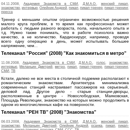
04.11.2008,
Академия Знакомств в СМИ
,
Д.М.А.О.
,
женский пикап
,
знакомство
,
интервью
,
Олейник Андрей
,
пикап
,
пикап-тренер
,
пикап-тренинг
,
пресса
Тренер с меньшим опытом ограничен возможностью решения
малого круга проблем, в то время как профессионал может
работать с людьми разного возраста, пола, начального опыта и
т.д. Нужно также понимать, что в работе психолога важно
качество, а не количество. Кардиохирург, например, проводя
всего одну операцию в день, может испытывать большее
напряжение, чем...
Телеканал "Россия" (2008) "Как знакомиться в метро"
11.08.2008,
Академия Знакомств в СМИ
,
Д.М.А.О.
,
голос
,
знакомство
,
интервью
,
Меланьин Дмитрий
,
метро
,
пикап
,
пикап-тренер
,
пикап-тренинг
,
СМИ
,
ТВ
Кстати, далеко не все места в столичной подземке располагают к
романтическим знакомствам. Архитектура минимализма
современных станций настраивает пассажиров на серьезный,
деловой лад. Другое дело - старые станции-дворцы,
расположенные в центре - Новослободская, Маяковская,
Площадь Революции, знакомство на которых можно продолжить в
одном из многочисленных кафе на поверхности.
Телеканал "РЕН ТВ" (2008) "Знакомства"
06.03.2008,
Академия Знакомств в СМИ
,
Д.М.А.О.
,
женский пикап
,
знакомство
,
Меланьин Дмитрий
,
Олейник Андрей
,
осанка
,
пикап
,
пикап-
тренер
,
пикап-тренинг
,
походка
,
СМИ
,
ССС
,
ТВ