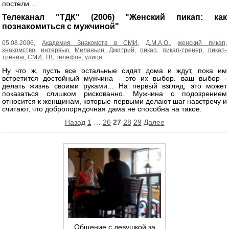
постели...
Телеканал "ТДК" (2006) "Женский пикап: как
познакомиться с мужчиной"
05.08.2006,
Академия Знакомств в СМИ
,
Д.М.А.О.
,
женский пикап
,
знакомство
,
интервью
,
Меланьин Дмитрий
,
пикап
,
пикап-тренер
,
пикап-
тренинг
,
СМИ
,
ТВ
,
телефон
,
улица
Ну что ж, пусть все остальные сидят дома и ждут, пока им
встретится достойный мужчина - это их выбор. ваш выбор -
делать жизнь своими руками... На первый взгляд, это может
показаться слишком рискованно. Мужчина с подозрением
относится к женщинам, которые первыми делают шаг навстречу и
считают, что добропорядочная дама не способна на такое.
Пагинация
Назад
1
…
26
27
28
29
Далее
записей
Общение с девушкой за