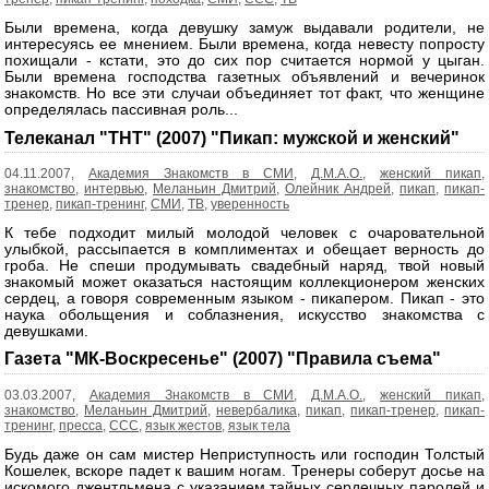
Были времена, когда девушку замуж выдавали родители, не
интересуясь ее мнением. Были времена, когда невесту попросту
похищали - кстати, это до сих пор считается нормой у цыган.
Были времена господства газетных объявлений и вечеринок
знакомств. Но все эти случаи объединяет тот факт, что женщине
определялась пассивная роль...
Телеканал "ТНТ" (2007) "Пикап: мужской и женский"
04.11.2007,
Академия Знакомств в СМИ
,
Д.М.А.О.
,
женский пикап
,
знакомство
,
интервью
,
Меланьин Дмитрий
,
Олейник Андрей
,
пикап
,
пикап-
тренер
,
пикап-тренинг
,
СМИ
,
ТВ
,
уверенность
К тебе подходит милый молодой человек с очаровательной
улыбкой, рассыпается в комплиментах и обещает верность до
гроба. Не спеши продумывать свадебный наряд, твой новый
знакомый может оказаться настоящим коллекционером женских
сердец, а говоря современным языком - пикапером. Пикап - это
наука обольщения и соблазнения, искусство знакомства с
девушками.
Газета "МК-Воскресенье" (2007) "Правила съема"
03.03.2007,
Академия Знакомств в СМИ
,
Д.М.А.О.
,
женский пикап
,
знакомство
,
Меланьин Дмитрий
,
невербалика
,
пикап
,
пикап-тренер
,
пикап-
тренинг
,
пресса
,
ССС
,
язык жестов
,
язык тела
Будь даже он сам мистер Неприступность или господин Толстый
Кошелек, вскоре падет к вашим ногам. Тренеры соберут досье на
искомого джентльмена с указанием тайных сердечных паролей и