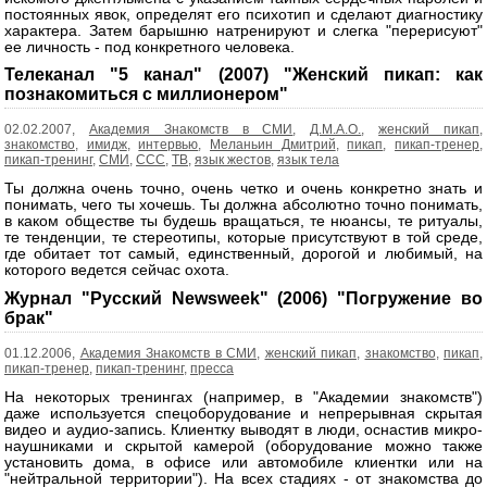
постоянных явок, определят его психотип и сделают диагностику
характера. Затем барышню натренируют и слегка "перерисуют"
ее личность - под конкретного человека.
Телеканал "5 канал" (2007) "Женский пикап: как
познакомиться с миллионером"
02.02.2007,
Академия Знакомств в СМИ
,
Д.М.А.О.
,
женский пикап
,
знакомство
,
имидж
,
интервью
,
Меланьин Дмитрий
,
пикап
,
пикап-тренер
,
пикап-тренинг
,
СМИ
,
ССС
,
ТВ
,
язык жестов
,
язык тела
Ты должна очень точно, очень четко и очень конкретно знать и
понимать, чего ты хочешь. Ты должна абсолютно точно понимать,
в каком обществе ты будешь вращаться, те нюансы, те ритуалы,
те тенденции, те стереотипы, которые присутствуют в той среде,
где обитает тот самый, единственный, дорогой и любимый, на
которого ведется сейчас охота.
Журнал "Русский Newsweek" (2006) "Погружение во
брак"
01.12.2006,
Академия Знакомств в СМИ
,
женский пикап
,
знакомство
,
пикап
,
пикап-тренер
,
пикап-тренинг
,
пресса
На некоторых тренингах (например, в "Академии знакомств")
даже используется спецоборудование и непрерывная скрытая
видео и аудио-запись. Клиентку выводят в люди, оснастив микро-
наушниками и скрытой камерой (оборудование можно также
установить дома, в офисе или автомобиле клиентки или на
"нейтральной территории"). На всех стадиях - от знакомства до