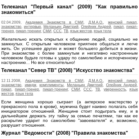
записей
Телеканал "Первый канал" (2009) "Как правильно
знакомиться"
02.04.2009,
Академия Знакомств в СМИ
,
Д.М.А.О.
,
женский пикап
,
знакомство
,
интервью
,
Меланьин Дмитрий
,
Олейник Андрей
,
пикап
,
пикап-
тренер
,
пикап-тренинг
,
СМИ
,
ССС
,
ТВ
,
язык жестов
,
язык тела
Желательно искать открытых к общению людей, социально не
замкнутых. С открытым человеком приятнее общаться и легче
жить. Он успешнее других и может большего добиться в жизни.
При знакомстве с более замкнутым и негативно настроенным
человеком будьте готовы к удару по самолюбию и испорченному
настроению... Но все относительно!
Телеканал "Север ТВ" (2008) "Искусство знакомства"
12.11.2008,
Академия Знакомств в СМИ
,
Д.М.А.О.
,
женский пикап
,
знакомство
,
имидж
,
комплименты
,
Меланьин Дмитрий
,
Олейник Андрей
,
пикап
,
пикап-тренер
,
пикап-тренинг
,
СМИ
,
ССС
,
ТВ
,
уверенность
,
язык
жестов
,
язык тела
Если женщина хорошо сыграет (а актерское мастерство у
прекрасного пола в крови), мужчина будет наивно полагать себя
инициатором отношений. Женщине стоит подыграть ему, и в
дальнейшем держать эту тайну за семью печатями, так как ее
раскрытие ударит по самолюбию "завоевателя" и, возможно,
разрушит отношения.
Журнал "Ведомости" (2008) "Правила знакомства"