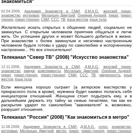
знакомиться"
02.04.2009,
Академия Знакомств в СМИ
,
Д.М.А.О.
,
женский пикап
,
знакомство
,
интервью
,
Меланьин Дмитрий
,
Олейник Андрей
,
пикап
,
пикап-
тренер
,
пикап-тренинг
,
СМИ
,
ССС
,
ТВ
,
язык жестов
,
язык тела
Желательно искать открытых к общению людей, социально не
замкнутых. С открытым человеком приятнее общаться и легче
жить. Он успешнее других и может большего добиться в жизни.
При знакомстве с более замкнутым и негативно настроенным
человеком будьте готовы к удару по самолюбию и испорченному
настроению... Но все относительно!
Телеканал "Север ТВ" (2008) "Искусство знакомства"
12.11.2008,
Академия Знакомств в СМИ
,
Д.М.А.О.
,
женский пикап
,
знакомство
,
имидж
,
комплименты
,
Меланьин Дмитрий
,
Олейник Андрей
,
пикап
,
пикап-тренер
,
пикап-тренинг
,
СМИ
,
ССС
,
ТВ
,
уверенность
,
язык
жестов
,
язык тела
Если женщина хорошо сыграет (а актерское мастерство у
прекрасного пола в крови), мужчина будет наивно полагать себя
инициатором отношений. Женщине стоит подыграть ему, и в
дальнейшем держать эту тайну за семью печатями, так как ее
раскрытие ударит по самолюбию "завоевателя" и, возможно,
разрушит отношения.
Телеканал "Россия" (2008) "Как знакомиться в метро"
11.08.2008,
Академия Знакомств в СМИ
,
Д.М.А.О.
,
голос
,
знакомство
,
интервью
,
Меланьин Дмитрий
,
метро
,
пикап
,
пикап-тренер
,
пикап-тренинг
,