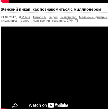
Женский пикап: как познакомиться с миллионером
21.04.2012,
Д.М.А.О.
,
Пикап.ER
,
видео
,
знакомство
,
Меланьин Дмитрий
,
пикап
,
пикап-тренер
,
пикап-тренинг
,
свидание
,
СМИ
,
ТВ