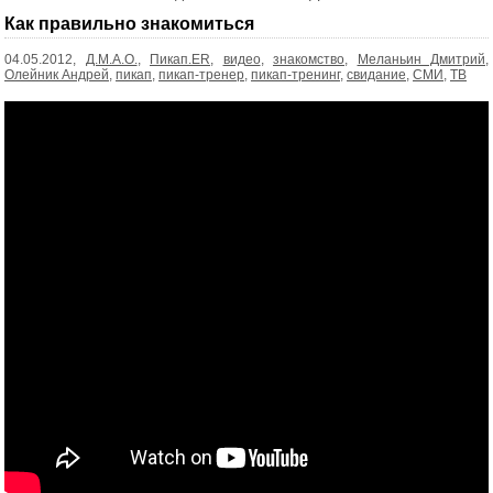
записей
Как правильно знакомиться
04.05.2012,
Д.М.А.О.
,
Пикап.ER
,
видео
,
знакомство
,
Меланьин Дмитрий
,
Олейник Андрей
,
пикап
,
пикап-тренер
,
пикап-тренинг
,
свидание
,
СМИ
,
ТВ