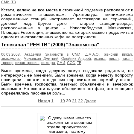
СМИ
,
ТВ
Кстати, далеко не все места в столичной подземке располагают к
романтическим знакомствам. Архитектура минимализма
современных станций настраивает пассажиров на серьезный,
деловой лад. Другое дело - старые станции-дворцы,
расположенные в центре - Новослободская, Маяковская,
Площадь Революции, знакомство на которых можно продолжить в
одном из многочисленных кафе на поверхности.
Телеканал "РЕН ТВ" (2008) "Знакомства"
06.03.2008,
Академия Знакомств в СМИ
,
Д.М.А.О.
,
женский пикап
,
знакомство
,
Меланьин Дмитрий
,
Олейник Андрей
,
осанка
,
пикап
,
пикап-
тренер
,
пикап-тренинг
,
походка
,
СМИ
,
ССС
,
ТВ
Были времена, когда девушку замуж выдавали родители, не
интересуясь ее мнением. Были времена, когда невесту попросту
похищали - кстати, это до сих пор считается нормой у цыган.
Были времена господства газетных объявлений и вечеринок
знакомств. Но все эти случаи объединяет тот факт, что женщине
определялась пассивная роль...
Пагинация
Назад
1
…
19
20
21
22
Далее
записей