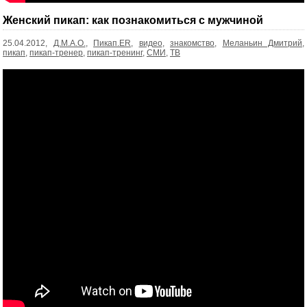
Женский пикап: как познакомиться с мужчиной
25.04.2012,
Д.М.А.О.
,
Пикап.ER
,
видео
,
знакомство
,
Меланьин Дмитрий
,
пикап
,
пикап-тренер
,
пикап-тренинг
,
СМИ
,
ТВ