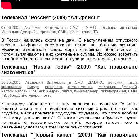
Телеканал "Россия" (2009) "Альфонсы"
07.06.2009,
Академия Знакомств в СМИ
,
Д.М.А.О.
,
альфонс
,
интервью
,
Меланьин Дмитрий
,
переписка
,
СМИ
,
соблазнение
,
ТВ
В России началась охота на дам. С наступлением отпускного
сезона альфонсы расставляют силки на богатых женщин.
Мужчины заманивают своих жертв красивыми обещаниями, а
потом вытягивают из них кругленькие суммы. Их можно встретить
в любом общественном месте: на улице, в ресторане, в театре...
Телеканал "Russia Today" (2009) "Как правильно
знакомиться"
15.05.2009,
Академия Знакомств в СМИ
,
Д.М.А.О.
,
женский пикап
,
знакомство
,
имидж
,
интервью
,
комплименты
,
Меланьин Дмитрий
,
настойчивость
,
Олейник Андрей
,
пикап
,
пикап-тренер
,
пикап-тренинг
,
СМИ
,
ТВ
,
убеждение
,
уверенность
К примеру, обращается к нам человек со словами "у меня
вообще опыта нет, я испытываю сильный страх, не знаю как
подойти, а если придется подходить, то думаю, что потом вообще
не смогу дальше жить". С таким человеком обучение нужно
начинать с теоретических занятий, которые готовят его к
реальным условиям, в том числе психологически.
Телеканал "Первый канал" (2009) "Как правильно