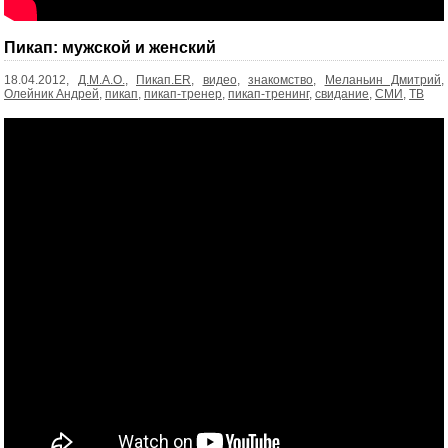
Пикап: мужской и женский
18.04.2012,
Д.М.А.О.
,
Пикап.ER
,
видео
,
знакомство
,
Меланьин Дмитрий
,
Олейник Андрей
,
пикап
,
пикап-тренер
,
пикап-тренинг
,
свидание
,
СМИ
,
ТВ