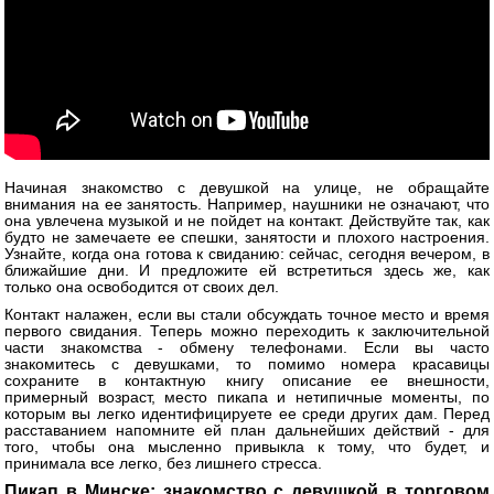
Начиная знакомство с девушкой на улице, не обращайте
внимания на ее занятость. Например, наушники не означают, что
она увлечена музыкой и не пойдет на контакт. Действуйте так, как
будто не замечаете ее спешки, занятости и плохого настроения.
Узнайте, когда она готова к свиданию: сейчас, сегодня вечером, в
ближайшие дни. И предложите ей встретиться здесь же, как
только она освободится от своих дел.
Контакт налажен, если вы стали обсуждать точное место и время
первого свидания. Теперь можно переходить к заключительной
части знакомства - обмену телефонами. Если вы часто
знакомитесь с девушками, то помимо номера красавицы
сохраните в контактную книгу описание ее внешности,
примерный возраст, место пикапа и нетипичные моменты, по
которым вы легко идентифицируете ее среди других дам. Перед
расставанием напомните ей план дальнейших действий - для
того, чтобы она мысленно привыкла к тому, что будет, и
принимала все легко, без лишнего стресса.
Пикап в Минске: знакомство с девушкой в торговом