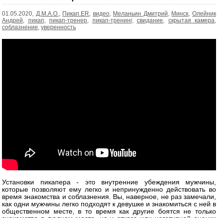
01.05.2020,
Д.М.А.О.
,
Пикап.ER
,
видео
,
Меланьин Дмитрий
,
Минск
,
Олейник
Андрей
,
пикап
,
пикап-тренер
,
пикап-тренинг
,
свидание
,
скрытая камера
,
соблазнение
,
уверенность
Установки пикапера - это внутренние убеждения мужчины,
которые позволяют ему легко и непринужденно действовать во
время знакомства и соблазнения. Вы, наверное, не раз замечали,
как одни мужчины легко подходят к девушке и знакомиться с ней в
общественном месте, в то время как другие боятся не только