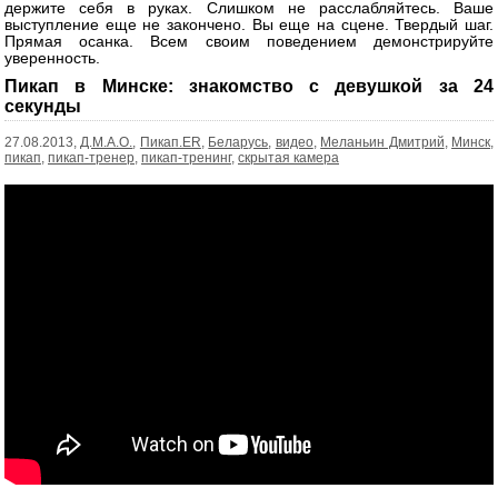
держите себя в руках. Слишком не расслабляйтесь. Ваше
выступление еще не закончено. Вы еще на сцене. Твердый шаг.
Прямая осанка. Всем своим поведением демонстрируйте
уверенность.
Пикап в Минске: знакомство с девушкой за 24
секунды
27.08.2013,
Д.М.А.О.
,
Пикап.ER
,
Беларусь
,
видео
,
Меланьин Дмитрий
,
Минск
,
пикап
,
пикап-тренер
,
пикап-тренинг
,
скрытая камера