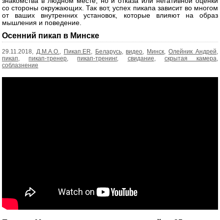
знакомства в людном месте, но и отказа или негативной оценки
со стороны окружающих. Так вот, успех пикапа зависит во многом
от ваших внутренних установок, которые влияют на образ
мышления и поведение.
Осенний пикап в Минске
29.11.2018,
Д.М.А.О.
,
Пикап.ER
,
Беларусь
,
видео
,
Минск
,
Олейник Андрей
,
пикап
,
пикап-тренер
,
пикап-тренинг
,
свидание
,
скрытая камера
,
соблазнение