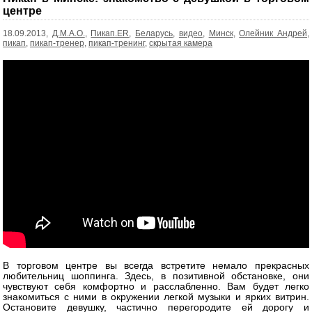
центре
18.09.2013,
Д.М.А.О.
,
Пикап.ER
,
Беларусь
,
видео
,
Минск
,
Олейник Андрей
,
пикап
,
пикап-тренер
,
пикап-тренинг
,
скрытая камера
В торговом центре вы всегда встретите немало прекрасных
любительниц шоппинга. Здесь, в позитивной обстановке, они
чувствуют себя комфортно и расслабленно. Вам будет легко
знакомиться с ними в окружении легкой музыки и ярких витрин.
Остановите девушку, частично перегородите ей дорогу и