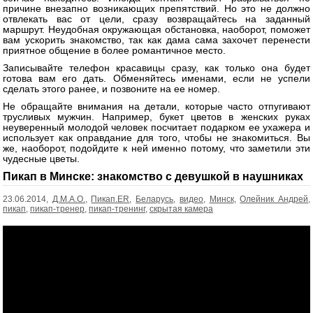
причине внезапно возникающих препятствий. Но это не должно
отвлекать вас от цели, сразу возвращайтесь на заданный
маршрут. Неудобная окружающая обстановка, наоборот, поможет
вам ускорить знакомство, так как дама сама захочет перенести
приятное общение в более романтичное место.
Записывайте телефон красавицы сразу, как только она будет
готова вам его дать. Обменяйтесь именами, если не успели
сделать этого ранее, и позвоните на ее номер.
Не обращайте внимания на детали, которые часто отпугивают
трусливых мужчин. Например, букет цветов в женских руках
неуверенный молодой человек посчитает подарком ее ухажера и
использует как оправдание для того, чтобы не знакомиться. Вы
же, наоборот, подойдите к ней именно потому, что заметили эти
чудесные цветы.
Пикап в Минске: знакомство с девушкой в наушниках
23.06.2014,
Д.М.А.О.
,
Пикап.ER
,
Беларусь
,
видео
,
Минск
,
Олейник Андрей
,
пикап
,
пикап-тренер
,
пикап-тренинг
,
скрытая камера