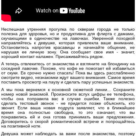
Неспешная утренняя прогулка по скверам города не только
полезна для здоровья, но и продуктивна для флирта с дамами,
скучающими в одиночестве на лавочках. Уверенной походкой
направляйтесь к девушке, которая привлекла ваше внимание.
Остановитесь напротив красавицы и начинайте общение, не
нарушая ее личную зону. Она сообщает свое имя - значит,
хороший контакт налажен. Присаживайтесь рядом.
А теперь отвлекитесь от знакомства и взгляните на блондинку на
соседней лавочке. Похоже, что кофе не помогает ей избавиться
от скуки. Ее срочно нужно спасать! Пока вы здесь расслабленно
смотрите видео, незнакомки ждут вашего внимания. Самое время
поставить просмотр на паузу и сделать пару успешных знакомств.
А мы пока вернемся к основной сюжетной линии... Сохраните
номер новой знакомой. Произносите вслух цифры ее телефона,
чтобы она поправила вас в случае ошибки. Также полезно
сделать тестовый звонок - не придется позже объяснять, кто
звонит. Если ваша новая подруга заявляет, что в ближайшее
время она полностью свободна, то это означает, что вы
понравились ей и она готова принимать ваши предложения.
Договоритесь о скорой романтической встрече и попрощайтесь
на позитивной ноте.
Девушка может наблюдать за вами после знакомства, поэтому