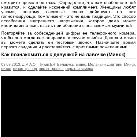
смотрите прямо в ее глаза. Определите, что вам особенно в ней
нравится, и сделайте искренний комплимент. Женщины любят
ушами, поэтому ласковые слова действуют на них
гипнотизирующе. Комплимент - это не дань традиции. Это способ
ослабления внутреннего напряжения, которое дама может
инстинктивно испытывать при общении с незнакомым мужчиной.
Повторяйте за собеседницей цифры ее телефонного номера,
чтобы она могла вас поправить в случае ошибки. Дополнительно
вы можете сделать ей тестовый звонок. Назначайте время
первого свидания и расставайтесь с приятными пожеланиями.
Как познакомиться с девушкой на лавочке (Минск)
03.09.2013,
Д.М.А.О.
,
Пикап.ER
,
Беларусь
,
видео
,
Меланьин Дмитрий
,
Минск
,
пикап
,
пикап-тренер
,
пикап-тренинг
,
скрытая камера