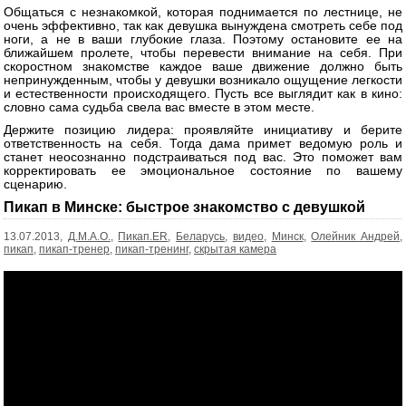
Общаться с незнакомкой, которая поднимается по лестнице, не
очень эффективно, так как девушка вынуждена смотреть себе под
ноги, а не в ваши глубокие глаза. Поэтому остановите ее на
ближайшем пролете, чтобы перевести внимание на себя. При
скоростном знакомстве каждое ваше движение должно быть
непринужденным, чтобы у девушки возникало ощущение легкости
и естественности происходящего. Пусть все выглядит как в кино:
словно сама судьба свела вас вместе в этом месте.
Держите позицию лидера: проявляйте инициативу и берите
ответственность на себя. Тогда дама примет ведомую роль и
станет неосознанно подстраиваться под вас. Это поможет вам
корректировать ее эмоциональное состояние по вашему
сценарию.
Пикап в Минске: быстрое знакомство с девушкой
13.07.2013,
Д.М.А.О.
,
Пикап.ER
,
Беларусь
,
видео
,
Минск
,
Олейник Андрей
,
пикап
,
пикап-тренер
,
пикап-тренинг
,
скрытая камера