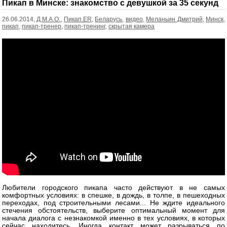
Пикап в Минске: знакомство с девушкой за 35 секунд
26.06.2014,
Д.М.А.О.
,
Пикап.ER
,
Беларусь
,
видео
,
Меланьин Дмитрий
,
Минск
,
пикап
,
пикап-тренер
,
пикап-тренинг
,
скрытая камера
Любители городского пикапа часто действуют в не самых
комфортных условиях: в спешке, в дождь, в толпе, в пешеходных
переходах, под строительными лесами... Не ждите идеального
стечения обстоятельств, выберите оптимальный момент для
начала диалога с незнакомкой именно в тех условиях, в которых
сейчас находитесь. Иногда контакт может разрываться по