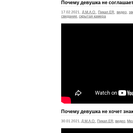
Почему девушка не соглашает
17.02.2021,
Д.М.А.О.
,
Пикап.ER
,
видео
,
зв
свидание
,
скрытая камера
Почему девушка не хочет зна
30.01.2021,
Д.М.А.О.
,
Пикап.ER
,
видео
,
Ме