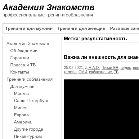
Академия Знакомств
профессиональные тренинги соблазнения
Тренинги для мужчин
Тренинги для женщин
Разовые зан
Метка:
результативность
Академия Знакомств
Пагинация
Об Академии
записей
Важна ли внешность для зна
Гарантии
Пресса и ТВ
25.02.2021,
Д.М.А.О.
,
Пикап.ER
,
видео
,
вн
камера
,
СМИ
,
соблазнение
,
ТВ
Контакты
Тренинги соблазнения
Для мужчин
Москва
Санкт-Петербург
Минск
Европа
Америка
Другие города
Пикап-туризм