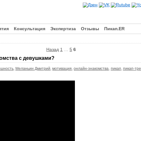
ятия
Консультация
Экспертиза
Отзывы
Пикап.ER
Назад
1
…
5
6
комства с девушками?
ешность
,
Меланьин Дмитрий
,
мотивация
,
онлайн-знакомства
,
пикап
,
пикап-тр