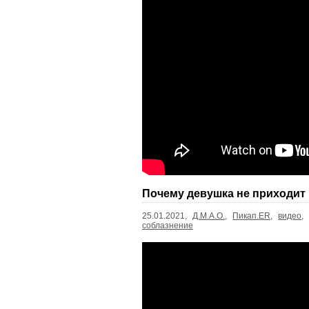
Почему девушка не приходит
25.01.2021,
Д.М.А.О.
,
Пикап.ER
,
видео
соблазнение