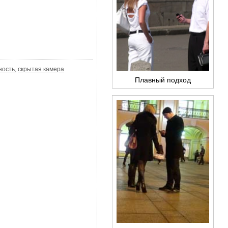
ность
,
скрытая камера
Плавный подход