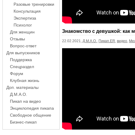
Разовые тренировки
Консультация
Экспертиза
Психолог
Знакомство с девушкой: как 
Для женщин
Отзывы
22.02.2021,
Д.М.А.О.
,
Пикап.ER
,
видео
,
Ме
Вопрос-ответ
Для выпускников
Поддержка
Спецраздел
Форум
Клубная жизнь
Доп. материалы
Д.М.А.О.
Пикап на видео
Энциклопедия пикапа
Свободное общение
Бизнес-пикап