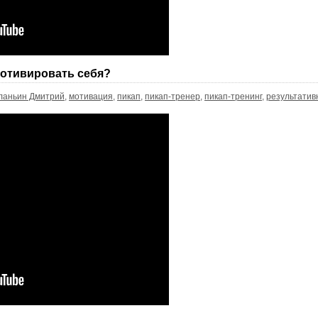
мотивировать себя?
ланьин Дмитрий
,
мотивация
,
пикап
,
пикап-тренер
,
пикап-тренинг
,
результатив