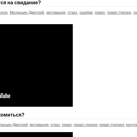
ся на свидание?
онок
,
Меланьин Дмитрий
,
мотивация
,
отказ
,
ошибки
,
пикап
,
пикап-тренер
,
п
комиться?
ланьин Дмитрий
,
мотивация
,
отказ
,
пикап
,
пикап-тренер
,
пикап-тренинг
,
резул